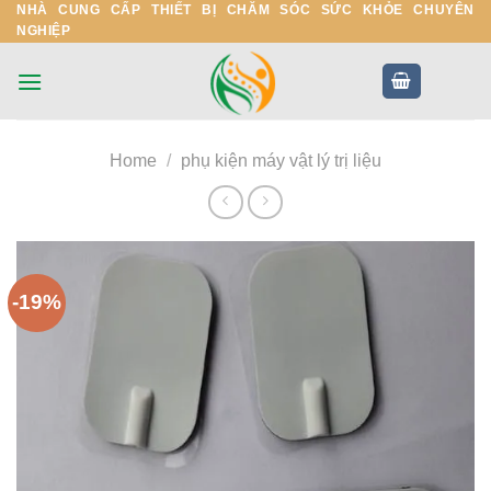
NHÀ CUNG CẤP THIẾT BỊ CHĂM SÓC SỨC KHỎE CHUYÊN
Skip
NGHIỆP
to
content
Home
/
phụ kiện máy vật lý trị liệu
-19%