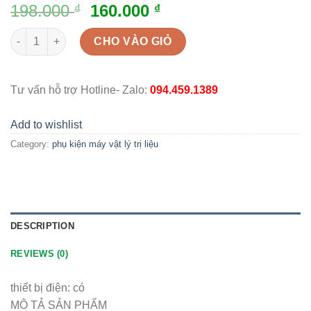
198.000
160.000
₫
₫
[MUA 5 TẶNG 1] Combo 5 cặp dán điện xụng máy vật lý trị liệ
CHO VÀO GIỎ
Tư vấn hỗ trợ Hotline- Zalo:
094.459.1389
Add to wishlist
Category:
phụ kiện máy vật lý trị liệu
DESCRIPTION
REVIEWS (0)
thiết bị điện: có
MÔ TẢ SẢN PHẨM