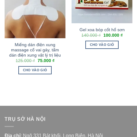
Gel xoa bóp cốt hổ sơn
140.000
₫
100.000
₫
Miếng dán điện xung
CHO VÀO GIỎ
massage cổ vai gáy, tấm
dán điện xung vật lý trị liệu
125.000
₫
75.000
₫
CHO VÀO GIỎ
TRỤ SỞ HÀ NỘI
Địa chỉ
: Ngõ 331 Bát khối, Long Biên, Hà Nội