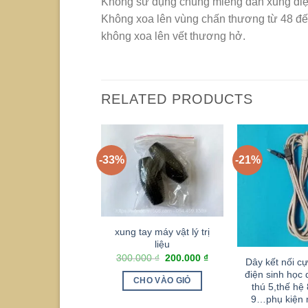
Không sử dụng chung miếng dán xung điệ
Không xoa lên vùng chấn thương từ 48 đế
không xoa lên vết thương hở.
RELATED PRODUCTS
-33%
-21%
xung tay máy vật lý trị
liệu
300.000
₫
200.000
₫
Dây kết nối c
điện sinh học 
CHO VÀO GIỎ
thú 5,thế hệ 
9…phụ kiện 