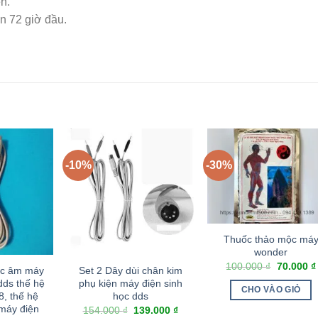
n.
n 72 giờ đầu.
-10%
-30%
Thuốc thảo mộc má
wonder
100.000
₫
70.000
₫
ực âm máy
Set 2 Dây dùi chân kim
dds thế hệ
phụ kiện máy điện sinh
CHO VÀO GIỎ
8, thế hệ
học dds
máy điện
154.000
₫
139.000
₫