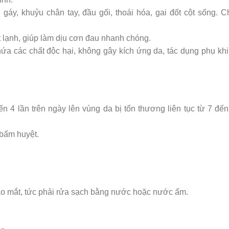
áy, khuỷu chân tay, đầu gối, thoái hóa, gai đốt cột sống. C
t lạnh, giúp làm dịu cơn đau nhanh chóng.
ứa các chất độc hại, không gây kích ứng da, tác dụng phụ khi
ến 4 lần trên ngày lên vùng da bị tổn thương liên tục từ 7 đế
 bấm huyệt.
o mắt, tức phải rửa sạch bằng nước hoặc nước ấm.