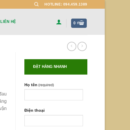
HOTLINE: 094.459.1389
LIÊN HỆ
0
₫
ĐẶT HÀNG NHANH
Họ tên
(required)
đau
ăng
vận
Điện thoại