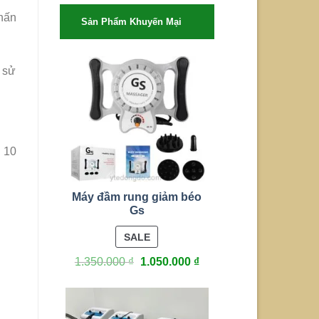
hấn
Sản Phẩm Khuyến Mại
 sử
n 10
Máy đầm rung giảm béo
Gs
PRODUCT
SALE
ON
1.350.000
₫
1.050.000
₫
SALE