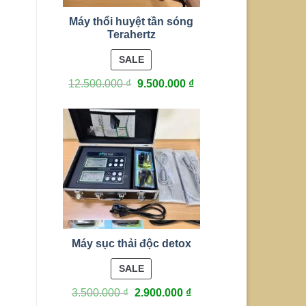
125.000
₫
75.000
₫
Máy thổi huyệt tần sóng
CHO VÀO GIỎ
Terahertz
PRODUCT
SALE
ON
12.500.000
₫
9.500.000
₫
SALE
Máy sục thải độc detox
PRODUCT
SALE
ON
3.500.000
₫
2.900.000
₫
SALE