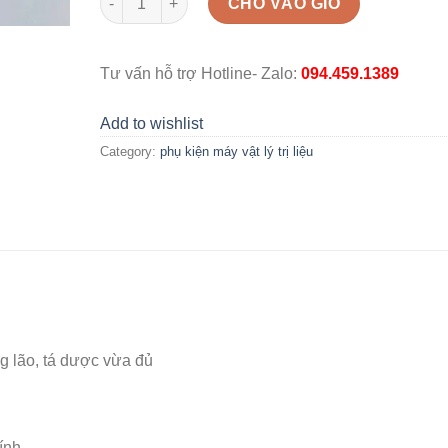
CHO VÀO GIỎ
Tư vấn hỗ trợ Hotline- Zalo:
094.459.1389
Add to wishlist
Category:
phụ kiện máy vật lý trị liệu
ng lão, tá dược vừa đủ
ính.