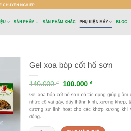
E CHUYÊN NGHIỆP
IỆU
SẢN PHẨM
SẢN PHẨM KHÁC
PHỤ KIỆN MÁY
BLOG
Gel xoa bóp cốt hổ sơn
140.000
100.000
₫
₫
Gel xoa bóp cốt hổ sơn có tác dụng giúp giảm 
nhức cổ vai gáy, dây thầnn kinh, xương khớp, t
cường sự linh hoạt cho các khớp xương khi 
động.
Gel xoa bóp cốt hổ sơn quantity