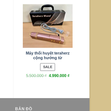
Máy thổi huyệt teraherz
cộng hưởng từ
PRODUCT
SALE
ON
5.500.000
₫
4.990.000
₫
SALE
BẢN ĐỒ