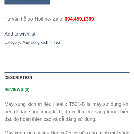
xung
kích
trị
Tư vấn hỗ trợ Hotline- Zalo:
094.459.1389
liệu
Healix
Add to wishlist
T501-
Category:
Máy xung kích trị liệu
B
quantity
DESCRIPTION
REVIEWS (0)
Máy xung kích trị liệu Healix T501-B là máy sử dụng khí
nén để tạo sóng xung kích, được thiết kế sang trọng, hiện
đại, độ hoàn thiện cao và dễ dàng sử dụng.
Máy xung kích trị liệu Healix-05 sở hữu cho mình một súng