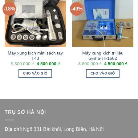
-18%
-49%
Máy xung kích mini sách tay
Máy xung kích trị liệu
T43
Ginha-Hl-1602
5.500.000
₫
4.500.000
₫
8.800.000
₫
4.500.000
₫
CHO VÀO GIỎ
CHO VÀO GIỎ
TRỤ SỞ HÀ NỘI
Địa chỉ
: Ngõ 331 Bát khối, Long Biên, Hà Nội