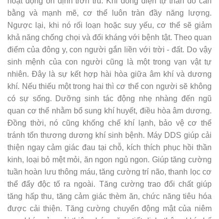
hoạt động ổn định trơn tru. Khi dòng điện tự thân đó cân
bằng và mạnh mẽ, cơ thể luôn tràn đầy năng lượng.
Ngược lại, khi nó rối loạn hoặc suy yếu, cơ thể sẽ giảm
khả năng chống chọi và đối kháng với bệnh tật. Theo quan
điểm của đông y, con người gắn liền với trời - đất. Do vậy
sinh mệnh của con người cũng là một trong vạn vật tự
nhiên. Đây là sự kết hợp hài hòa giữa âm khí và dương
khí. Nếu thiếu một trong hai thì cơ thể con người sẽ không
có sự sống. Dưỡng sinh tác động nhẹ nhàng đến ngũ
quan cơ thể nhằm bổ sung khí huyết, điều hòa âm dương.
Đồng thời, nó cũng khống chế khí lạnh, bảo vệ cơ thể
tránh tổn thương dương khí sinh bệnh. Máy DDS giúp cải
thiện ngay cảm giác đau tại chỗ, kích thích phục hồi thần
kinh, loại bỏ mệt mỏi, ăn ngon ngủ ngon. Giúp tăng cường
tuần hoàn lưu thông máu, tăng cường trí não, thanh lọc cơ
thể đẩy độc tố ra ngoài. Tăng cường trao đổi chất giúp
tăng hấp thu, tăng cảm giác thèm ăn, chức năng tiêu hóa
được cải thiện. Tăng cường chuyển động mật của niêm