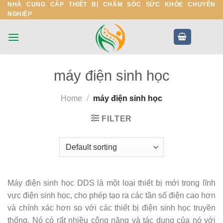
NHÀ CUNG CẤP THIẾT BỊ CHĂM SÓC SỨC KHỎE CHUYÊN
Skip
NGHIỆP
to
content
máy điện sinh học
Home
/
máy điện sinh học
FILTER
Máy điện sinh học DDS là một loại thiết bị mới trong lĩnh
vực điện sinh học, cho phép tạo ra các tần số điện cao hơn
và chính xác hơn so với các thiết bị điện sinh học truyền
thống. Nó có rất nhiều công năng và tác dụng của nó với