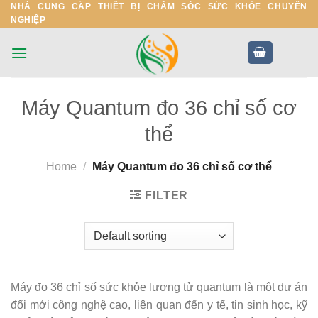
NHÀ CUNG CẤP THIẾT BỊ CHĂM SÓC SỨC KHỎE CHUYÊN
Skip
NGHIỆP
to
content
Máy Quantum đo 36 chỉ số cơ
thể
Home
/
Máy Quantum đo 36 chỉ số cơ thể
FILTER
Máy đo 36 chỉ số sức khỏe lượng tử quantum là một dự án
đổi mới công nghệ cao, liên quan đến y tế, tin sinh học, kỹ