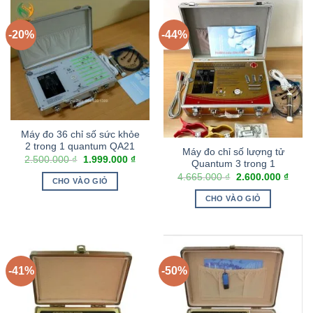
-20%
-44%
Máy đo 36 chỉ số sức khỏe
2 trong 1 quantum QA21
Máy đo chỉ số lượng tử
2.500.000
₫
1.999.000
₫
Quantum 3 trong 1
4.665.000
₫
2.600.000
₫
CHO VÀO GIỎ
CHO VÀO GIỎ
-41%
-50%