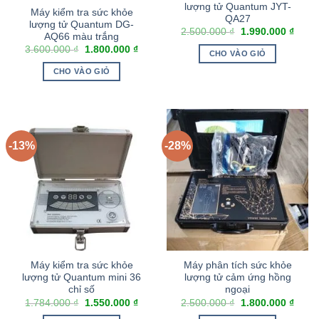
lượng tử Quantum JYT-
Máy kiểm tra sức khỏe
QA27
lượng tử Quantum DG-
2.500.000
₫
1.990.000
₫
AQ66 màu trắng
3.600.000
₫
1.800.000
₫
CHO VÀO GIỎ
CHO VÀO GIỎ
-13%
-28%
Máy kiểm tra sức khỏe
Máy phân tích sức khỏe
lượng tử Quantum mini 36
lượng tử cảm ứng hồng
chỉ số
ngoại
1.784.000
₫
1.550.000
₫
2.500.000
₫
1.800.000
₫