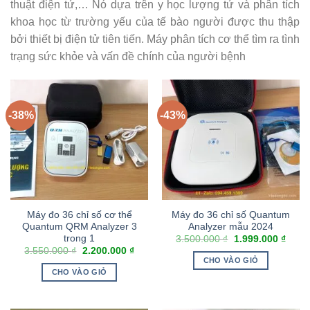
thuật điện tử,… Nó dựa trên y học lượng tử và phân tích
khoa học từ trường yếu của tế bào người được thu thập
bởi thiết bị điện tử tiên tiến. Máy phân tích cơ thể tìm ra tình
trạng sức khỏe và vấn đề chính của người bệnh
-38%
-43%
Máy đo 36 chỉ số cơ thể
Máy đo 36 chỉ số Quantum
Quantum QRM Analyzer 3
Analyzer mẫu 2024
trong 1
3.500.000
₫
1.999.000
₫
3.550.000
₫
2.200.000
₫
CHO VÀO GIỎ
CHO VÀO GIỎ