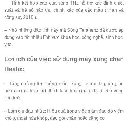
Tính kết hợp cao của sóng THz hỗ trợ xác định chiết
suất và hệ số hấp thụ chính xác của các mẫu ( Han và
cộng sự, 2018 ).
– Nhờ những đặc tính này mà Sóng Terahertz đã được áp
dụng vào rất nhiều lĩnh vực khoa học, công nghệ, sinh học,
y tế.
Lợi ích của việc sử dụng máy xung chân
Healix:
– Tăng cường lưu thông máu: Sóng Terahertz giúp giãn
nở mao mạch và kích thích tuần hoàn máu, đặc biệt ở vùng
chi dưới.
– Làm dịu đau nhức: Hiệu quả trong việc giảm đau do viêm
khớp, thoái hóa khớp, đau gót chân hoặc căng cơ