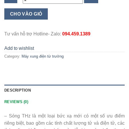
Máy
CHO VÀO GIỎ
xung
chân
từ
Tư vấn hỗ trợ Hotline- Zalo:
094.459.1389
trường
Healix
Add to wishlist
quantity
Category:
Máy xung điện từ trường
DESCRIPTION
REVIEWS (0)
– Sóng THz là một loại bức xạ mới có một số ưu điểm
riêng biệt, bao gồm các tính chất lượng tử và điện tử, các