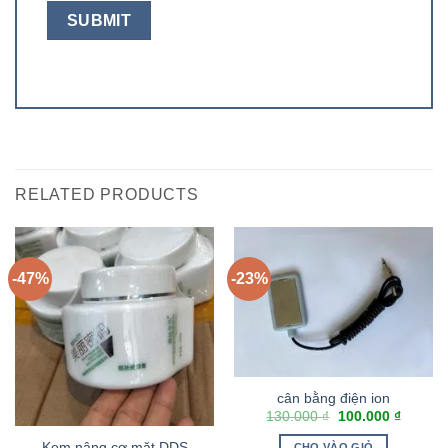
RELATED PRODUCTS
-47%
-23%
cân bằng điện ion
130.000
₫
100.000
₫
Kem nâng cơ mặt DDS
CHO VÀO GIỎ