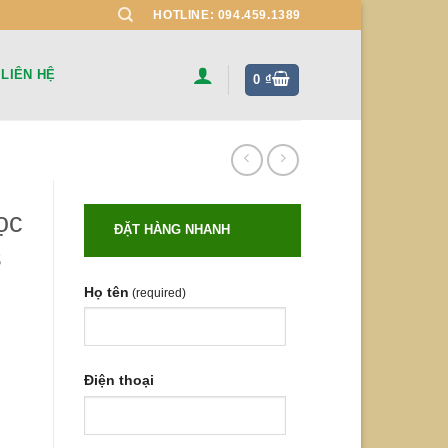
HOTLINE: 094.459.1389
LIÊN HỆ
0
₫
ọc
ĐẶT HÀNG NHANH
s
Họ tên
(required)
áy dds quantity
Điện thoại