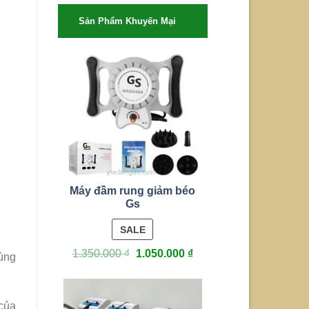
Sản Phẩm Khuyến Mại
Máy đầm rung giảm béo
Gs
PRODUCT
SALE
ON
1.350.000
₫
1.050.000
₫
ùng
SALE
của