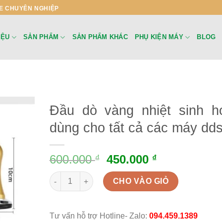
E CHUYÊN NGHIỆP
IỆU
SẢN PHẨM
SẢN PHẨM KHÁC
PHỤ KIỆN MÁY
BLOG
Đầu dò vàng nhiệt sinh h
dùng cho tất cả các máy dd
600.000
450.000
₫
₫
Đầu dò vàng nhiệt sinh học dùng cho tất cả các m
CHO VÀO GIỎ
Tư vấn hỗ trợ Hotline- Zalo:
094.459.1389