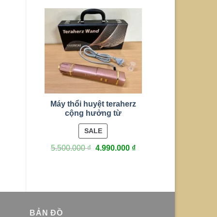
Máy thổi huyệt teraherz
cộng hưởng từ
PRODUCT
SALE
ON
5.500.000
₫
4.990.000
₫
SALE
BẢN ĐỒ