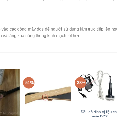
p vào các dòng máy dds để người sử dụng làm trực tiếp lên n
n và tăng khả năng thông kinh mạch tốt hơn
-51%
-33%
Đầu dò đinh trị liệu c
máy DDS