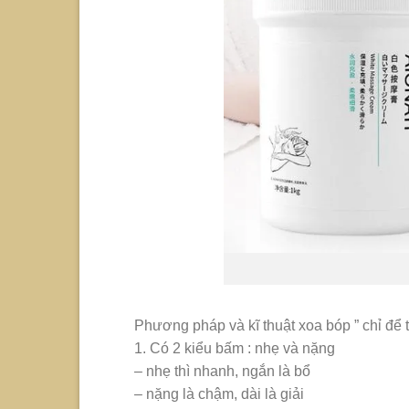
Phương pháp và kĩ thuật xoa bóp ” chỉ để 
1. Có 2 kiểu bấm : nhẹ và nặng
– nhẹ thì nhanh, ngắn là bổ
– nặng là chậm, dài là giải