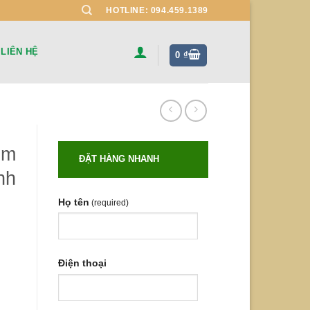
HOTLINE: 094.459.1389
LIÊN HỆ
0
₫
em
ĐẶT HÀNG NHANH
nh
Họ tên
(required)
Điện thoại
nh hãng quantity