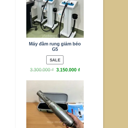
Máy đầm rung giảm béo
G5
PRODUCT
SALE
ON
3.300.000
₫
3.150.000
₫
SALE