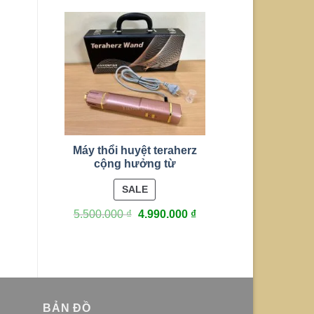
Máy thổi huyệt teraherz
cộng hưởng từ
PRODUCT
SALE
ON
5.500.000
₫
4.990.000
₫
SALE
BẢN ĐỒ