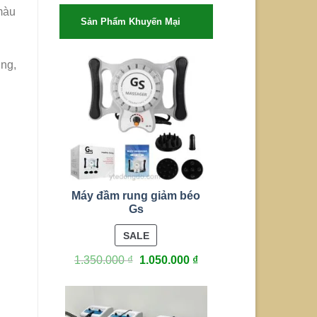
 màu
Sản Phẩm Khuyến Mại
ng,
Máy đầm rung giảm béo
Gs
PRODUCT
SALE
ON
1.350.000
₫
1.050.000
₫
SALE