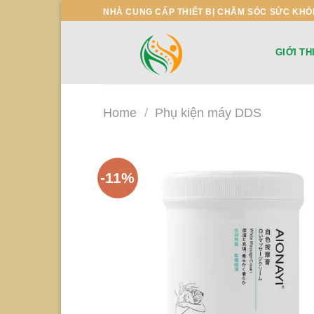
Skip
NHÀ CUNG CẤP THIẾT BỊ CHĂM SÓC SỨC KHỎ
to
content
GIỚI TH
Home
/
Phụ kiện máy DDS
-11%