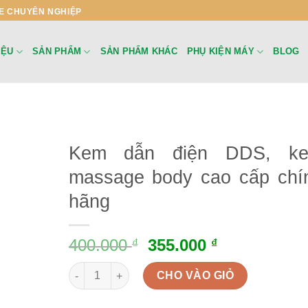
E CHUYÊN NGHIỆP
IỆU
SẢN PHẨM
SẢN PHẨM KHÁC
PHỤ KIỆN MÁY
BLOG
Kem dẫn điện DDS, k
massage body cao cấp chí
hãng
400.000
355.000
₫
₫
Kem dẫn điện DDS, kem massage body cao cấp chí
CHO VÀO GIỎ