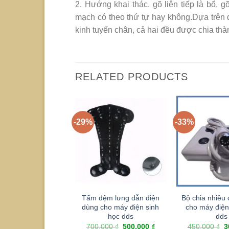
2. Hướng khai thác. gõ liên tiếp là bổ, 
mạch có theo thứ tự hay không.Dựa trên đ
kinh tuyến chân, cả hai đều được chia th
RELATED PRODUCTS
-29%
-33%
Tấm đệm lưng dẫn điện
Bộ chia nhiều
dùng cho máy điện sinh
cho máy điện
học dds
dds
700.000
₫
500.000
₫
450.000
₫
3