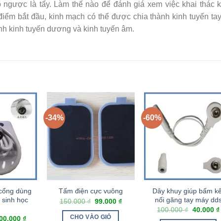
gõ ngược là tẩy. Làm thế nào để đánh giá xem việc khai thác 
iểm bắt đầu, kinh mạch có thể được chia thành kinh tuyến ta
ành kinh tuyến dương và kinh tuyến âm.
-34%
-60%
 cổng dùng
Dây khuy giúp bấm kế
Tấm điện cực vuông
 sinh học
nối găng tay máy dd
150.000
₫
99.000
₫
100.000
₫
40.000
₫
CHO VÀO GIỎ
00.000
₫