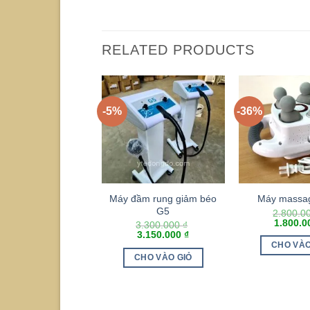
RELATED PRODUCTS
-5%
-36%
Máy đầm rung giảm béo
Máy massa
G5
2.800.0
1.800.
3.300.000
₫
3.150.000
₫
CHO VÀO
CHO VÀO GIỎ