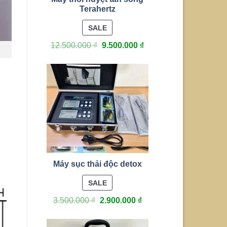
Terahertz
PRODUCT
SALE
ON
12.500.000
₫
9.500.000
₫
SALE
Máy sục thải độc detox
PRODUCT
SALE
ON
3.500.000
₫
2.900.000
₫
SALE