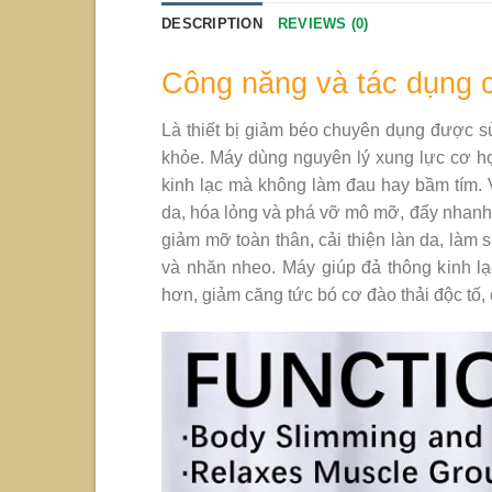
DESCRIPTION
REVIEWS (0)
Công năng và tác dụng
Là thiết bị giảm béo chuyên dụng được s
khỏe. Máy dùng nguyên lý xung lực cơ họ
kinh lạc mà không làm đau hay bầm tím.
da, hóa lỏng và phá vỡ mô mỡ, đẩy nhanh 
giảm mỡ toàn thân, cải thiện làn da, làm 
và nhăn nheo. Máy giúp đả thông kinh lạc
hơn, giảm căng tức bó cơ đào thải độc tố,