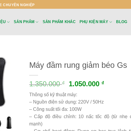
E CHUYÊN NGHIỆP
IỆU
SẢN PHẨM
SẢN PHẨM KHÁC
PHỤ KIỆN MÁY
BLOG
Máy đầm rung giảm béo Gs
1.350.000
1.050.000
₫
₫
Thông số kỹ thuật máy:
– Nguồn điện sử dụng: 220V / 50Hz
– Công suất tối đa: 100W
– Cấp độ điều chỉnh: 10 nấc tốc độ (từ nhẹ 
mạnh)