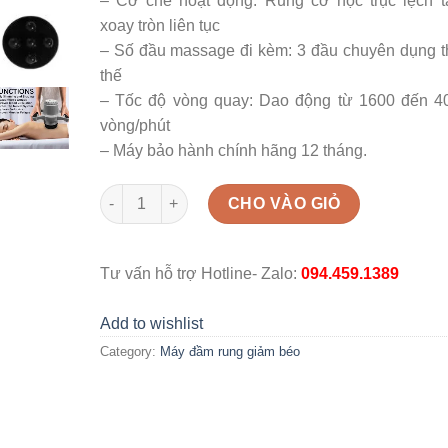
– Cơ chế hoạt động: Rung cơ học trục lệch t
xoay tròn liên tục
– Số đầu massage đi kèm: 3 đầu chuyên dụng t
thế
– Tốc độ vòng quay: Dao động từ 1600 đến 4
vòng/phút
– Máy bảo hành chính hãng 12 tháng.
Máy đầm rung giảm béo Gs quantity
CHO VÀO GIỎ
Tư vấn hỗ trợ Hotline- Zalo:
094.459.1389
Add to wishlist
Category:
Máy đầm rung giảm béo