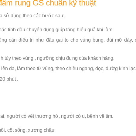
ầm rung GS chuẩn kỹ thuật
a sử dụng theo các bước sau:
ặc tinh dầu chuyên dụng giúp tăng hiệu quả khi làm.
ng cần điều trị như đầu gai to cho vùng bụng, đùi mỡ dày, 
nh tùy theo vùng , ngưỡng chịu đựng của khách hàng.
lên da, làm theo từ vùng, theo chiều ngang, dọc, đườg kinh lạc
20 phút .
, người có vết thương hở, người có u, bệnh về tim.
ối, cột sống, xương chậu.