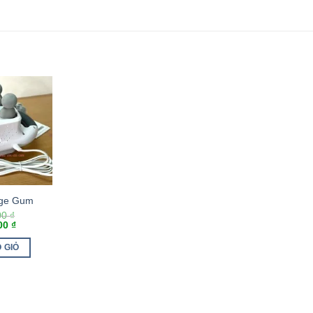
ge Gum
00
₫
000
₫
 GIỎ