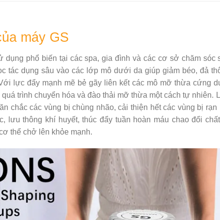
 của máy GS
ử dụng phổ biến tại các spa, gia đình và các cơ sở chăm sóc 
c tác dụng sâu vào các lớp mô dưới da giúp giảm béo, đả th
 Với lực đẩy mạnh mẽ bẻ gãy liên kết các mô mỡ thừa cứng d
quá trình chuyển hóa và đào thải mỡ thừa một cách tự nhiên.
săn chắc các vùng bị chùng nhão, cải thiện hết các vùng bị rạn
, lưu thông khí huyết, thúc đẩy tuần hoàn máu chao đổi chất
 cơ thể chở lên khỏe mạnh.