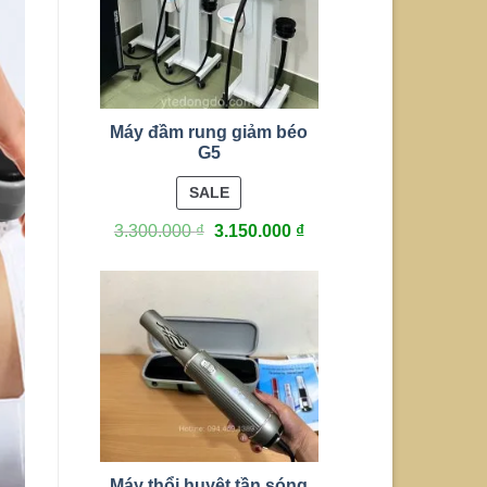
Máy đầm rung giảm béo
G5
PRODUCT
SALE
ON
3.300.000
₫
3.150.000
₫
SALE
Máy thổi huyệt tần sóng