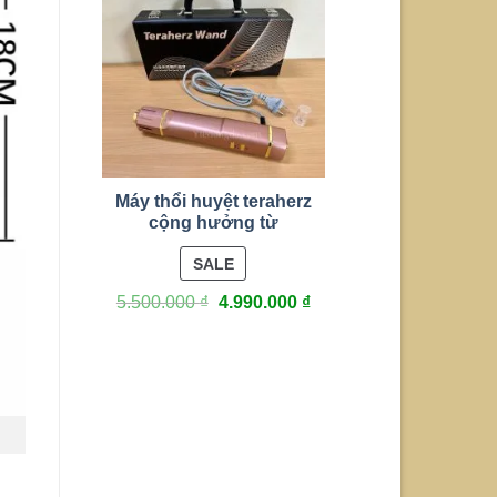
Máy thổi huyệt teraherz
cộng hưởng từ
PRODUCT
SALE
ON
5.500.000
₫
4.990.000
₫
SALE