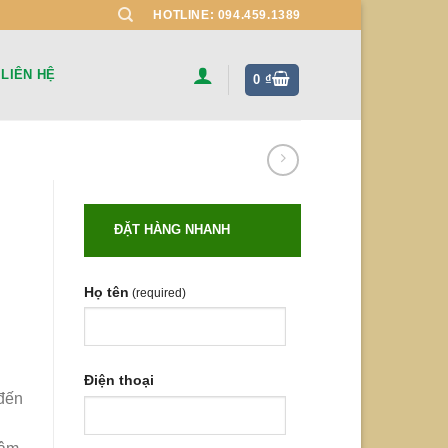
HOTLINE: 094.459.1389
LIÊN HỆ
0
₫
ĐẶT HÀNG NHANH
Họ tên
(required)
Điện thoại
đến