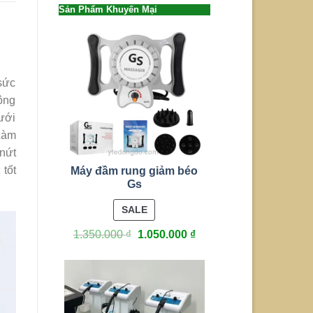
Sản Phẩm Khuyến Mại
sức
ông
ưới
 Làm
 nứt
 tốt
Máy đầm rung giảm béo
Gs
PRODUCT
SALE
ON
1.350.000
₫
1.050.000
₫
SALE