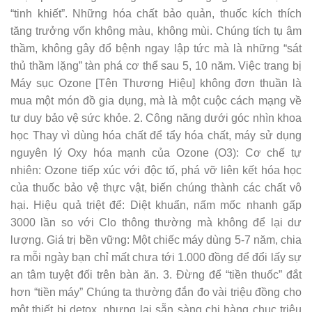
“tinh khiết”. Những hóa chất bảo quản, thuốc kích thích
tăng trưởng vốn không màu, không mùi. Chúng tích tụ âm
thầm, không gây đổ bệnh ngay lập tức mà là những “sát
thủ thầm lặng” tàn phá cơ thể sau 5, 10 năm. Việc trang bị
Máy sục Ozone [Tên Thương Hiệu] không đơn thuần là
mua một món đồ gia dụng, mà là một cuộc cách mạng về
tư duy bảo vệ sức khỏe. 2. Công năng dưới góc nhìn khoa
học Thay vì dùng hóa chất để tẩy hóa chất, máy sử dụng
nguyên lý Oxy hóa mạnh của Ozone (O3): Cơ chế tự
nhiên: Ozone tiếp xúc với độc tố, phá vỡ liên kết hóa học
của thuốc bảo vệ thực vật, biến chúng thành các chất vô
hại. Hiệu quả triệt để: Diệt khuẩn, nấm mốc nhanh gấp
3000 lần so với Clo thông thường mà không để lại dư
lượng. Giá trị bền vững: Một chiếc máy dùng 5-7 năm, chia
ra mỗi ngày bạn chỉ mất chưa tới 1.000 đồng để đổi lấy sự
an tâm tuyệt đối trên bàn ăn. 3. Đừng để “tiền thuốc” đắt
hơn “tiền máy” Chúng ta thường đắn đo vài triệu đồng cho
một thiết bị detox, nhưng lại sẵn sàng chi hàng chục triệu