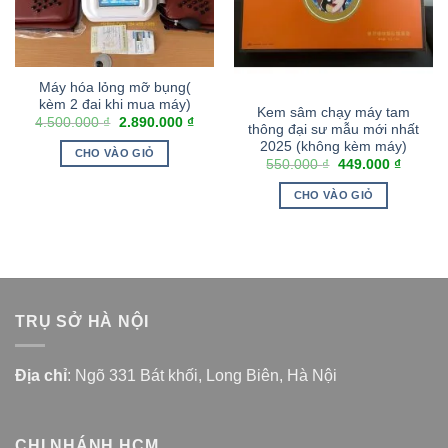
Máy hóa lỏng mỡ bụng(
kèm 2 đai khi mua máy)
Kem sâm chạy máy tam
4.500.000
₫
2.890.000
₫
thông đại sư mẫu mới nhất
2025 (không kèm máy)
CHO VÀO GIỎ
550.000
₫
449.000
₫
CHO VÀO GIỎ
TRỤ SỞ HÀ NỘI
Địa chỉ
: Ngõ 331 Bát khối, Long Biên, Hà Nội
CHI NHÁNH HCM