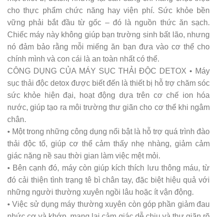
cho thực phẩm chức năng hay viện phí. Sức khỏe bền
vững phải bắt đầu từ gốc – đó là nguồn thức ăn sạch.
Chiếc máy này không giúp bạn trường sinh bất lão, nhưng
nó đảm bảo rằng mỗi miếng ăn bạn đưa vào cơ thể cho
chính mình và con cái là an toàn nhất có thể.
CÔNG DỤNG CỦA MÁY SỤC THẢI ĐỘC DETOX • Máy
sục thải độc detox được biết đến là thiết bị hỗ trợ chăm sóc
sức khỏe hiện đại, hoạt động dựa trên cơ chế ion hóa
nước, giúp tạo ra môi trường thư giãn cho cơ thể khi ngâm
chân.
• Một trong những công dụng nổi bật là hỗ trợ quá trình đào
thải độc tố, giúp cơ thể cảm thấy nhẹ nhàng, giảm cảm
giác nặng nề sau thời gian làm việc mệt mỏi.
• Bên cạnh đó, máy còn giúp kích thích lưu thông máu, từ
đó cải thiện tình trạng tê bì chân tay, đặc biệt hiệu quả với
những người thường xuyên ngồi lâu hoặc ít vận động.
• Việc sử dụng máy thường xuyên còn góp phần giảm đau
nhức cơ và khớp, mang lại cảm giác dễ chịu và thư giãn rõ