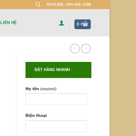
HOTLINE: 094.459.1389
LIÊN HỆ
0
₫
ĐẶT HÀNG NHANH
Họ tên
(required)
Điện thoại