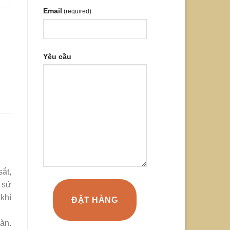
Email
(required)
Yêu cầu
sắt,
i sử
khí
ĐẶT HÀNG
oàn.