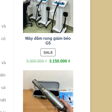
g và
Máy đầm rung giảm béo
, có
G5
PRODUCT
SALE
ON
3.300.000
₫
3.150.000
₫
u và
SALE
liên
h và
 mệt