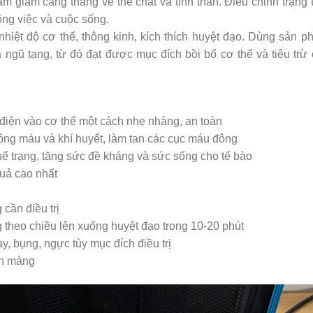
m giảm căng thẳng về thể chất và tinh thần. Điều chỉnh trạng 
ông việc và cuộc sống.
 nhiệt độ cơ thể, thông kinh, kích thích huyệt đạo. Dùng sản 
gũ tạng, từ đó đạt được mục đích bồi bổ cơ thể và tiêu trừ 
g điện vào cơ thể một cách nhẹ nhàng, an toàn
thông máu và khí huyết, làm tan các cục máu đông
hể trạng, tăng sức đề kháng và sức sống cho tế bào
uả cao nhất
 cần điều trị
theo chiều lên xuống huyệt đạo trong 10-20 phút
y, bụng, ngực tùy mục đích điều trị
ịn màng