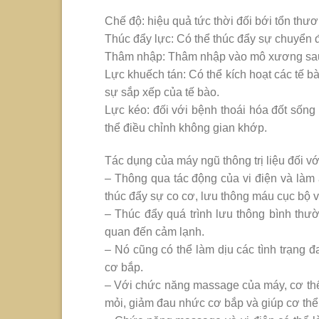
Chế độ: hiệu quả tức thời đối bới tổn thươ
Thúc đẩy lực: Có thể thúc đẩy sự chuyển 
Thâm nhập: Thâm nhập vào mô xương sau v
Lực khuếch tán: Có thể kích hoạt các tế 
sự sắp xếp của tế bào.
Lực kéo: đối với bệnh thoái hóa đốt sống
thể điều chỉnh không gian khớp.
Tác dụng của máy ngũ thông trị liệu đối v
– Thông qua tác động của vi điện và làm 
thúc đẩy sự co cơ, lưu thông máu cục bộ 
– Thúc đẩy quá trình lưu thông bình thườ
quan đến cảm lạnh.
– Nó cũng có thể làm dịu các tình trạng 
cơ bắp.
– Với chức năng massage của máy, cơ thể 
mỏi, giảm đau nhức cơ bắp và giúp cơ thể 