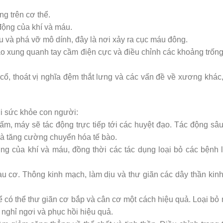
ng trên cơ thể.
động của khí và máu.
à phá vỡ mô dính, đây là nơi xảy ra cục máu đông.
bào xung quanh tay cầm điện cực và điều chỉnh các khoảng trốn
 cổ, thoát vị nghĩa đệm thắt lưng và các vấn đề về xương khác
ới sức khỏe con người:
ấm, máy sẽ tác động trực tiếp tới các huyệt đạo. Tác động sâ
và tăng cường chuyển hóa tế bào.
ng của khí và máu, đồng thời các tác dụng loại bỏ các bệnh 
đau cơ. Thông kinh mạch, làm dịu và thư giãn các dây thần kin
có thể thư giãn cơ bắp và cân cơ một cách hiệu quả. Loại bỏ
nghỉ ngơi và phục hồi hiệu quả.