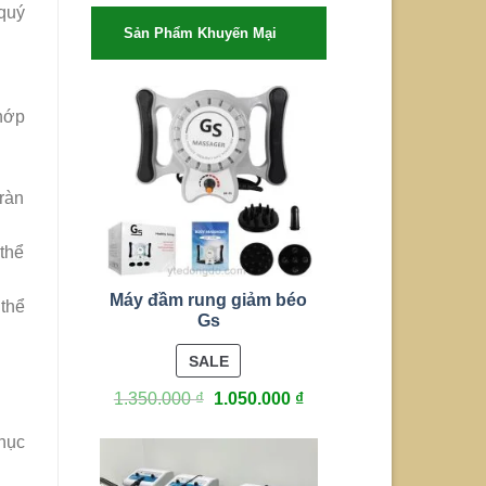
 quý
Sản Phẩm Khuyến Mại
hớp
tràn
 thể
Máy đầm rung giảm béo
 thể
Gs
PRODUCT
SALE
ON
1.350.000
₫
1.050.000
₫
SALE
phục