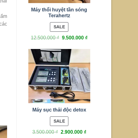
thái
Máy thổi huyệt tần sóng
Terahertz
phẩm
các
PRODUCT
SALE
ON
12.500.000
₫
9.500.000
₫
SALE
Máy sục thải độc detox
PRODUCT
SALE
ON
3.500.000
₫
2.900.000
₫
SALE