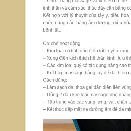
– Chức năng massage và vi điện có thể là
tinh thần và cảm xúc, thúc đẩy cân bằng c
Kết hợp với lý thuyết của tây y, điều hòa
chức năng cân bằng âm dương, điều hòa n
bệnh tật.
Cơ chế hoạt động:
– Kim loại có tính dẫn điện tốt truyền xun
– Xung điện kích thích hệ thần kinh, lưu 
– Các kim loại quý có tác dụng nâng cao t
– Kết hợp massage bằng tay để đạt hiệu q
Cách dùng:
– Làm sạch da, thoa gel dẫn điện liên vùng
– Dùng 2 đầu kim loại massage nhẹ nhàng 
– Tập trung vào các vùng lưng, vai, chân ta
– Kết thúc đắp mặt nạ dưỡng ẩm để da m