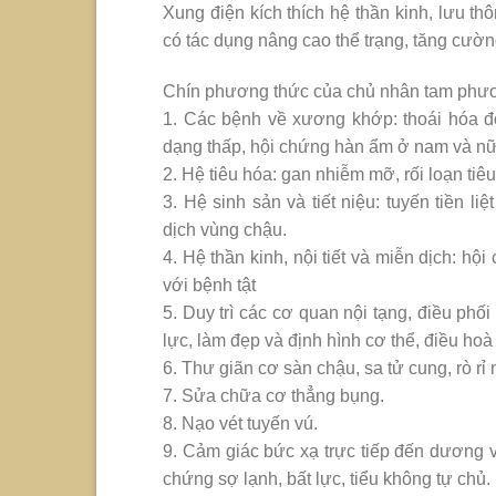
Xung điện kích thích hệ thần kinh, lưu t
có tác dụng nâng cao thể trạng, tăng cườn
Chín phương thức của chủ nhân tam phương
1. Các bệnh về xương khớp: thoái hóa đố
dạng thấp, hội chứng hàn ẩm ở nam và nữ
2. Hệ tiêu hóa: gan nhiễm mỡ, rối loạn tiêu
3. Hệ sinh sản và tiết niệu: tuyến tiền l
dịch vùng chậu.
4. Hệ thần kinh, nội tiết và miễn dịch: 
với bệnh tật
5. Duy trì các cơ quan nội tạng, điều ph
lực, làm đẹp và định hình cơ thể, điều h
6. Thư giãn cơ sàn chậu, sa tử cung, rò rỉ
7. Sửa chữa cơ thẳng bụng.
8. Nạo vét tuyến vú.
9. Cảm giác bức xạ trực tiếp đến dương vậ
chứng sợ lạnh, bất lực, tiểu không tự chủ.