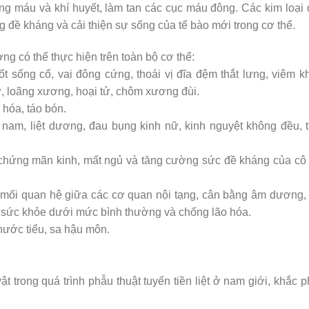
hông máu và khí huyết, làm tan các cục máu đông. Các kim loại
g đề kháng và cải thiện sự sống của tế bào mới trong cơ thể.
 có thể thực hiện trên toàn bộ cơ thể:
t sống cổ, vai đông cứng, thoái vị đĩa đệm thắt lưng, viêm k
, loãng xương, hoại tử, chôm xương đùi.
 hóa, táo bón.
iệt nam, liệt dương, đau bụng kinh nữ, kinh nguyệt không đều, 
hội chứng mãn kinh, mất ngủ và tăng cường sức đề kháng của cô
ối mối quan hệ giữa các cơ quan nội tạng, cân bằng âm dương,
oà sức khỏe dưới mức bình thường và chống lão hóa.
 nước tiểu, sa hậu môn.
t trong quá trình phẫu thuật tuyến tiền liệt ở nam giới, khắc 