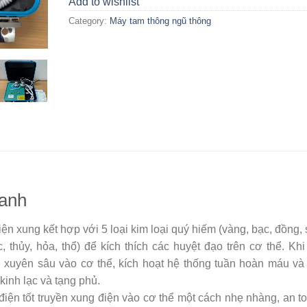
Add to wishlist
Category:
Máy tam thông ngũ thông
xanh
 xung kết hợp với 5 loại kim loại quý hiếm (vàng, bạc, đồng, 
 thủy, hỏa, thổ) để kích thích các huyệt đạo trên cơ thể. Kh
g xuyên sâu vào cơ thể, kích hoạt hệ thống tuần hoàn máu và 
inh lạc và tạng phủ.
điện tốt truyền xung điện vào cơ thể một cách nhẹ nhàng, an t