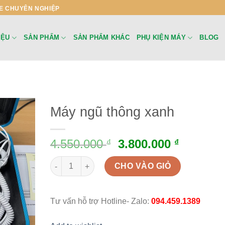
E CHUYÊN NGHIỆP
IỆU
SẢN PHẨM
SẢN PHẨM KHÁC
PHỤ KIỆN MÁY
BLOG
Máy ngũ thông xanh
4.550.000
3.800.000
₫
₫
Máy ngũ thông xanh quantity
CHO VÀO GIỎ
Tư vấn hỗ trợ Hotline- Zalo:
094.459.1389