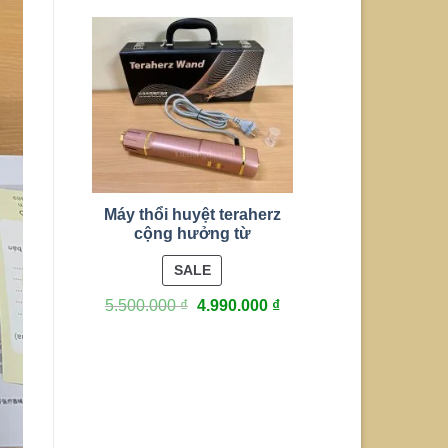
Máy thổi huyệt teraherz
cộng hưởng từ
PRODUCT
SALE
ON
5.500.000
₫
4.990.000
₫
SALE