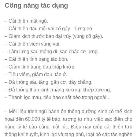
Công năng tác dụng
– Cải thiện mất ngủ.
– Cải thiện đau mỏi vai cổ gáy – lưng eo
– Giảm kích thước bao đại trùy (vùng cổ gáy).
– Cải thiện viêm vùng vai.
– Làm lưng sau mỏng đi, săn chắc cơ lưng.
– Cải thiện tình trạng táo bón.
– Giảm tình trạng đau thấp khớp.
– Tiêu viêm, giảm đau, tán ứ.
– Đả thông sâu tầng, gân cơ, dây chằng.
– Đả thông thần kinh, màng xương, khớp xương.
– Thanh lọc máu, tiêu hao chất béo trong ngoài..
– Mỗi liệu trình ngũ hành ôn thông dưỡng sinh có thể kích
hoạt đến 60.000 tỷ tế bảo, tương tự như việc sạc điện cho
hàng tỷ tế bào cùng một lúc. Điều này giúp cải thiện lưu
thông khí huyết, kinh lạc và tạng phủ, loại bỏ các tắc nghẽn