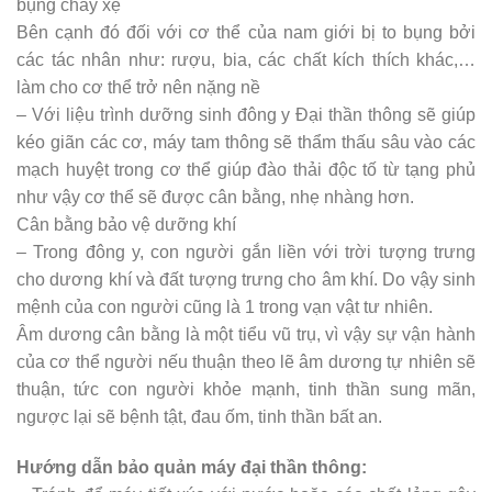
bụng chảy xệ
Bên cạnh đó đối với cơ thể của nam giới bị to bụng bởi
các tác nhân như: rượu, bia, các chất kích thích khác,…
làm cho cơ thể trở nên nặng nề
– Với liệu trình dưỡng sinh đông y Đại thần thông sẽ giúp
kéo giãn các cơ, máy tam thông sẽ thẩm thấu sâu vào các
mạch huyệt trong cơ thể giúp đào thải độc tố từ tạng phủ
như vậy cơ thể sẽ được cân bằng, nhẹ nhàng hơn.
Cân bằng bảo vệ dưỡng khí
– Trong đông y, con người gắn liền với trời tượng trưng
cho dương khí và đất tượng trưng cho âm khí. Do vậy sinh
mệnh của con người cũng là 1 trong vạn vật tư nhiên.
Âm dương cân bằng là một tiểu vũ trụ, vì vậy sự vận hành
của cơ thể người nếu thuận theo lẽ âm dương tự nhiên sẽ
thuận, tức con người khỏe mạnh, tinh thần sung mãn,
ngược lại sẽ bệnh tật, đau ốm, tinh thần bất an.
Hướng dẫn bảo quản máy đại thần thông: