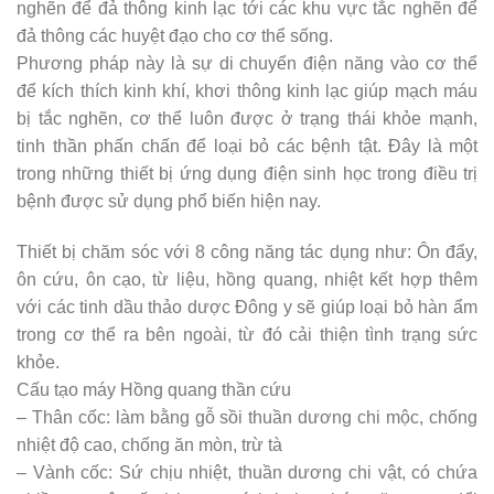
nghẽn để đả thông kinh lạc tới các khu vực tắc nghẽn để
đả thông các huyệt đạo cho cơ thể sống.
Phương pháp này là sự di chuyển điện năng vào cơ thể
để kích thích kinh khí, khơi thông kinh lạc giúp mạch máu
bị tắc nghẽn, cơ thể luôn được ở trạng thái khỏe mạnh,
tinh thần phấn chấn để loại bỏ các bệnh tật. Đây là một
trong những thiết bị ứng dụng điện sinh học trong điều trị
bệnh được sử dụng phổ biến hiện nay.
Thiết bị chăm sóc với 8 công năng tác dụng như: Ôn đẩy,
ôn cứu, ôn cạo, từ liệu, hồng quang, nhiệt kết hợp thêm
với các tinh dầu thảo dược Đông y sẽ giúp loại bỏ hàn ẩm
trong cơ thể ra bên ngoài, từ đó cải thiện tình trạng sức
khỏe.
Cấu tạo máy Hồng quang thần cứu
– Thân cốc: làm bằng gỗ sồi thuần dương chi mộc, chống
nhiệt độ cao, chống ăn mòn, trừ tà
– Vành cốc: Sứ chịu nhiệt, thuần dương chi vật, có chứa