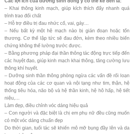
Các lợi ích của dưỡng sinh đông y có thể kể đến là:
– Khai thông kinh mạch, giúp kích thích đẩy nhanh quá
trình trao đổi chất
– Hỗ trợ điều trị đau nhức cổ, vai, gáy…
– Nếu bất kỳ một hệ mạch nào bị gián đoạn hoặc tổn
thương. Cơ thể lập tức sẽ đau đớn, kèm theo nhiều biến
chứng không thể lường trước được.
– Bằng phương pháp đại thần thông tác động trực tiếp đến
các huyệt đạo, giúp kinh mạch khai thông, tăng cường lưu
thông khí huyết.
– Dưỡng sinh thần thông phòng ngừa các vấn đề rối loạn
hoạt động của các cơ quan và nội tạng như tim, thận, hệ
thống tiêu hóa, não bộ và hệ thần kinh, hệ hô hấp, hệ tiết
niệu,…
Làm đẹp, điều chỉnh vóc dáng hiệu quả
– Con người và đặc biệt là chị em phụ nữ đều cũng muốn
có một vóc dáng chuẩn đẹp
Do thời gian, tuổi tác sẽ khiến mô mỡ bụng đầy lên và da