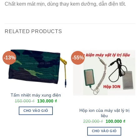
Chất kem mát mịn, dùng thay kem dưỡng, dẫn điện tốt.
RELATED PRODUCTS
-13%
-55%
Tấm nhiệt máy xung điện
150.000
₫
130.000
₫
Hộp ion của máy vật lý trị
CHO VÀO GIỎ
liệu
220.000
₫
100.000
₫
CHO VÀO GIỎ