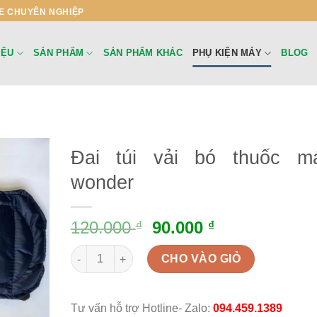
E CHUYÊN NGHIỆP
IỆU
SẢN PHẨM
SẢN PHẨM KHÁC
PHỤ KIỆN MÁY
BLOG
Đai túi vải bó thuốc m
wonder
120.000
90.000
₫
₫
Đai túi vải bó thuốc máy wonder quantity
CHO VÀO GIỎ
Tư vấn hỗ trợ Hotline- Zalo:
094.459.1389