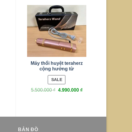
Máy thổi huyệt teraherz
cộng hưởng từ
PRODUCT
SALE
ON
5.500.000
₫
4.990.000
₫
SALE
BẢN ĐỒ