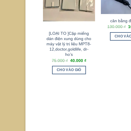
cân bằng đ
130.000
₫
1
[LOẠI TO ]Cặp miếng
CHO VÀO
dán điện xung dùng cho
máy vật lý trị liệu MPT8-
12,doctor,goldlife, dr-
ho’s
75.000
₫
40.000
₫
CHO VÀO GIỎ