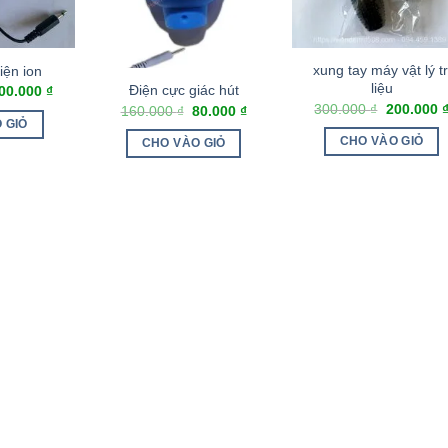
xung tay máy vật lý tr
iện ion
liệu
Điện cực giác hút
00.000
₫
300.000
₫
200.000
160.000
₫
80.000
₫
 GIỎ
CHO VÀO GIỎ
CHO VÀO GIỎ