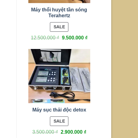
Máy thổi huyệt tần sóng
Terahertz
PRODUCT
SALE
ON
12.500.000
₫
9.500.000
₫
SALE
Máy sục thải độc detox
PRODUCT
SALE
ON
3.500.000
₫
2.900.000
₫
SALE