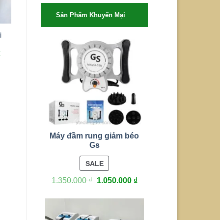
Sản Phẩm Khuyến Mại
ị
Thuốc thảo mộc máy
wonder
₫
100.000
₫
70.000
₫
Miếng dán điện xung
massage cổ vai gáy, tấm
CHO VÀO GIỎ
dán điện xung vật lý trị
liệu
125.000
₫
75.000
₫
CHO VÀO GIỎ
Máy đầm rung giảm béo
Gs
PRODUCT
SALE
ON
1.350.000
₫
1.050.000
₫
SALE