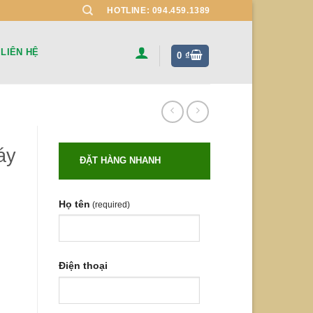
HOTLINE: 094.459.1389
LIÊN HỆ
0
₫
áy
ĐẶT HÀNG NHANH
Họ tên
(required)
Điện thoại