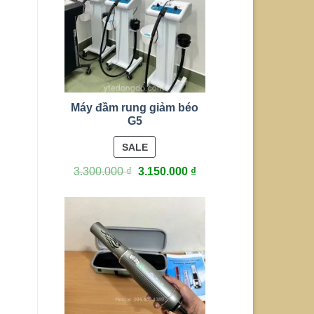
Máy đầm rung giảm béo
G5
PRODUCT
SALE
ON
3.300.000
₫
3.150.000
₫
SALE