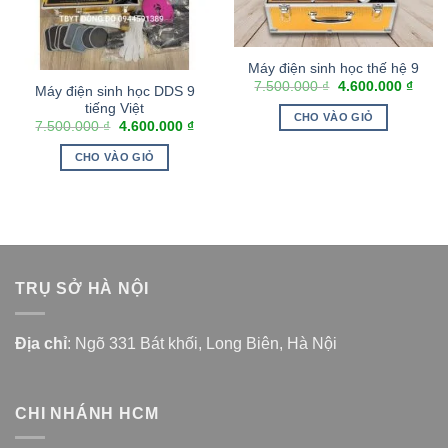
Máy điện sinh học thế hệ 9
7.500.000
₫
4.600.000
₫
Máy điện sinh học DDS 9
tiếng Việt
CHO VÀO GIỎ
7.500.000
₫
4.600.000
₫
CHO VÀO GIỎ
TRỤ SỞ HÀ NỘI
Địa chỉ
: Ngõ 331 Bát khối, Long Biên, Hà Nội
CHI NHÁNH HCM