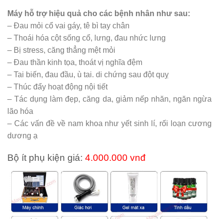
Máy hỗ trợ hiệu quả cho các bệnh nhân như sau:
– Đau mỏi cổ vai gáy, tê bì tay chân
– Thoái hóa cột sống cổ, lưng, đau nhức lưng
– Bị stress, căng thẳng mệt mỏi
– Đau thần kinh tọa, thoát vị nghĩa đệm
– Tai biến, đau đầu, ù tai. di chứng sau đột quỵ
– Thúc đẩy hoạt động nội tiết
– Tác dụng làm đẹp, căng da, giảm nếp nhăn, ngăn ngừa
lão hóa
– Các vấn đề về nam khoa như yết sinh lí, rối loạn cương
dương ạ
Bộ ít phụ kiện giá:
4.000.000 vnđ