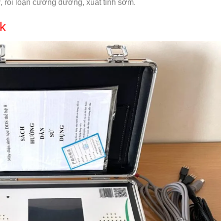
, rối loạn cương dương, xuất tinh sớm.
k