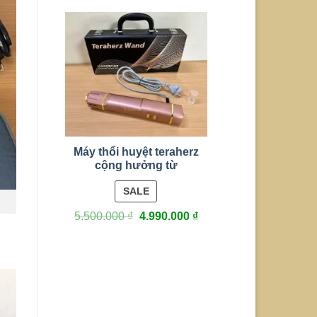
Máy thổi huyệt teraherz
cộng hưởng từ
PRODUCT
SALE
ON
5.500.000
₫
4.990.000
₫
SALE