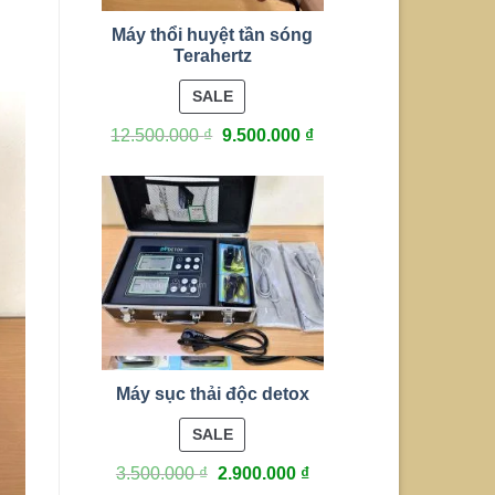
Máy thổi huyệt tần sóng
Terahertz
PRODUCT
SALE
ON
12.500.000
₫
9.500.000
₫
SALE
Máy sục thải độc detox
PRODUCT
SALE
ON
3.500.000
₫
2.900.000
₫
SALE