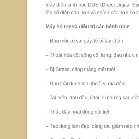
máy điện sinh học DDS (Direct Digital Synt
tần số điện cao hơn và chính xác hơn so vớ
Máy hỗ trợ và điều trị các bệnh như:
– Đau mỏi cổ vai gáy, tê bì tay chân
– Thoái hóa cột sống cổ, lưng, đau nhức 
– Bị Stress, căng thẳng mệt mỏi
– Đau thần kinh tọa, thoái vị đĩa đệm
– Tai biến, đau đầu, ù tai, di chứng sau độ
– Thúc đẩy hoạt động nội tiết
– Tác dụng làm đẹp, căng da, giảm nếp n