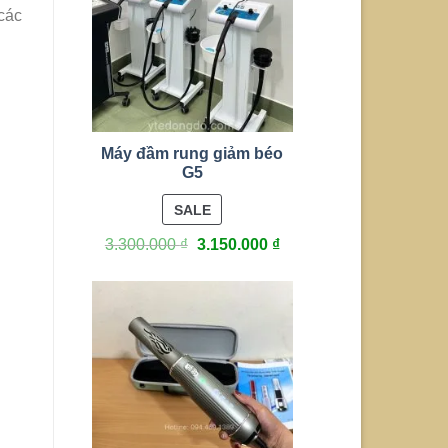
 các
Máy đầm rung giảm béo
G5
PRODUCT
SALE
ON
3.300.000
₫
3.150.000
₫
SALE