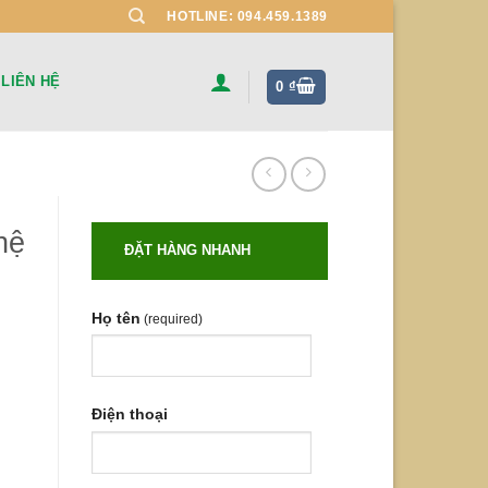
HOTLINE: 094.459.1389
LIÊN HỆ
0
₫
hệ
ĐẶT HÀNG NHANH
Họ tên
(required)
Điện thoại