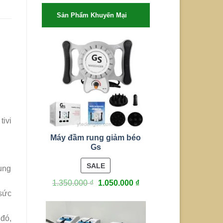
Sản Phẩm Khuyến Mại
tivi
Máy đầm rung giảm béo
Gs
PRODUCT
SALE
ụng
ON
1.350.000
₫
1.050.000
₫
SALE
sức
 đó,