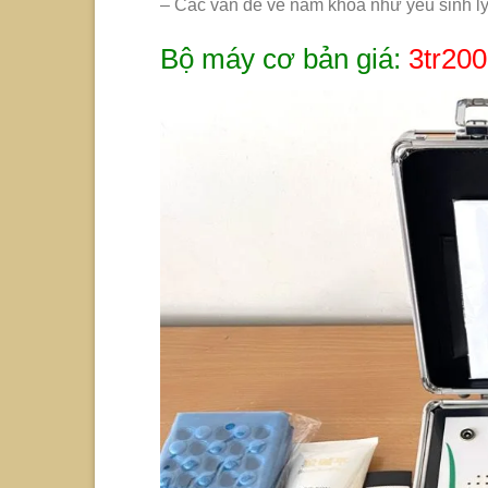
– Các vấn đề về nam khoa như yếu sinh lý
Bộ máy cơ bản giá:
3tr200