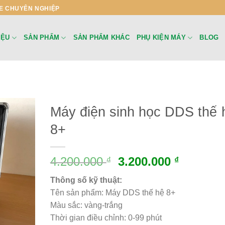
E CHUYÊN NGHIỆP
IỆU
SẢN PHẨM
SẢN PHẨM KHÁC
PHỤ KIỆN MÁY
BLOG
Máy điện sinh học DDS thế 
8+
4.200.000
3.200.000
₫
₫
Thông số kỹ thuật:
Tên sản phẩm: Máy DDS thế hệ 8+
Màu sắc: vàng-trắng
Thời gian điều chỉnh: 0-99 phút