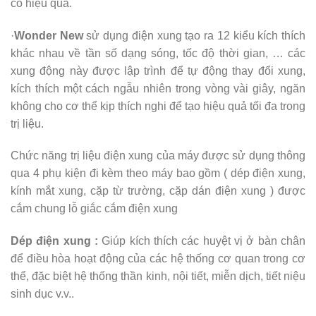
có hiệu quả.
·
Wonder New
sử dụng điện xung tạo ra 12 kiểu kích thích
khác nhau về tần số dạng sóng, tốc độ thời gian, … các
xung động này được lập trình để tự động thay đổi xung,
kích thích một cách ngẫu nhiên trong vòng vài giây, ngăn
không cho cơ thể kịp thích nghi để tạo hiệu quả tối đa trong
trị liệu.
Chức năng trị liệu điện xung của máy được sử dụng thông
qua 4 phụ kiện đi kèm theo máy bao gồm ( dép điện xung,
kính mắt xung, cặp từ trường, cặp dán điện xung ) được
cắm chung lỗ giắc cắm điện xung
Dép điện xung :
Giúp kích thích các huyệt vị ở bàn chân
để điều hòa hoạt động của các hệ thống cơ quan trong cơ
thể, đặc biệt hệ thống thần kinh, nội tiết, miễn dịch, tiết niệu
sinh dục v.v..