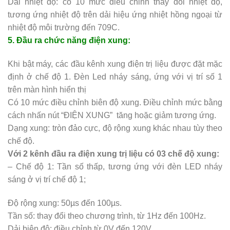
Dải nhiệt độ: có 10 mức điều chỉnh thay đổi nhiệt độ,
tương ứng nhiệt độ trên dải hiệu ứng nhiệt hồng ngoại từ
nhiệt độ môi trường đến 709C.
5. Đầu ra chức năng điện xung:
Khi bật máy, các đầu kênh xung điện trị liệu được đặt mặc
định ở chế độ 1. Đèn Led nháy sáng, ứng với vị trí số 1
trên màn hình hiển thị
Có 10 mức điều chỉnh biên độ xung. Điều chỉnh mức bằng
cách nhấn nút “ĐIỆN XUNG” tăng hoặc giảm tương ứng.
Dạng xung: tròn đảo cực, độ rộng xung khác nhau tùy theo
chế độ.
Với 2 kênh đầu ra điện xung trị liệu có 03 chế độ xung:
– Chế độ 1: Tần số thấp, tương ứng với đèn LED nháy
sáng ở vị trí chế độ 1;
Độ rộng xung: 50µs đến 100µs.
Tần số: thay đổi theo chương trình, từ 1Hz đến 100Hz.
Dải biên độ: điều chỉnh từ 0V đến 120V.