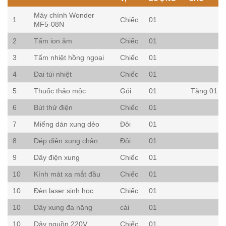
Máy chính Wonder
1
Chiếc
01
MF5-08N
2
Tấm ion âm
Chiếc
01
3
Tấm nhiệt hồng ngoại
Chiếc
01
4
Đai túi nhiệt
Chiếc
01
5
Thuốc thảo mộc
Gói
01
Tặng 01
6
Bút thử điện
Chiếc
01
7
Miếng dán xung dẻo
Đôi
01
8
Dép điện xung chân
Đôi
01
9
Dây điện xung
Chiếc
01
10
Kính mát xa mắt đầu
Chiếc
01
10
Đèn laser sinh học
Chiếc
01
10
Dây xung đa năng
cái
01
10
Dây nguồn 220V
Chiếc
01