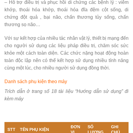
– Hỗ trợ điều trị và phục hồi di chứng các bệnh lý : viêm
khớp, thoái hóa khớp, thoái hóa đĩa đệm cột sống, di
chứng đột quả , bại não, chấn thương tủy sống, chấn
thương sọ não…
Với sự kết hợp của nhiều tác nhân vật lý, thiết bị mạng đến
cho người sử dụng các liệu pháp điều trị, chăm sóc sức
khỏe một cách toàn diện. Các chức nặng hoạt động hoàn
toàn độc lập nên có thể kết hợp sử dụng nhiều tính năng
cùng một lúc, cho nhiều người sử dụng đồng thời.
Danh sách phụ kiện theo máy
Trích dẫn ở trang số 18 tài liệu “Hướng dẫn sử dụng” đi
kèm máy
ĐƠN
SỐ
GHI
STT
TÊN PHỤ KIỆN
VỊ
LƯỢNG
CHÚ