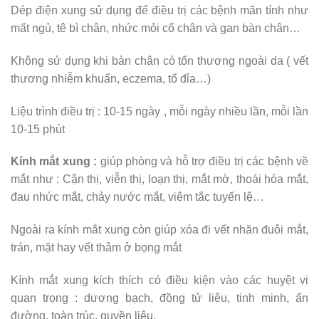
Dép điện xung sử dụng để điều trị các bệnh mãn tính như
mất ngủ, tê bì chân, nhức mỏi cổ chân và gan bàn chân…
Không sử dụng khi bàn chân có tổn thương ngoài da ( vết
thương nhiễm khuẩn, eczema, tổ đỉa…)
Liệu trình điều trị : 10-15 ngày , mỗi ngày nhiều lần, mỗi lần
10-15 phút
Kính mắt xung :
giúp phòng và hỗ trợ điều trị các bệnh về
mắt như : Cận thị, viễn thị, loạn thị, mắt mờ, thoái hóa mắt,
đau nhức mắt, chảy nước mắt, viêm tắc tuyến lệ…
Ngoài ra kính mắt xung còn giúp xóa đi vết nhăn đuôi mắt,
trán, mặt hay vết thâm ở bọng mắt
Kính mắt xung kích thích có điều kiện vào các huyệt vị
quan trọng : dương bạch, đồng tử liêu, tinh minh, ấn
đường, toàn trúc, quyền liêu.