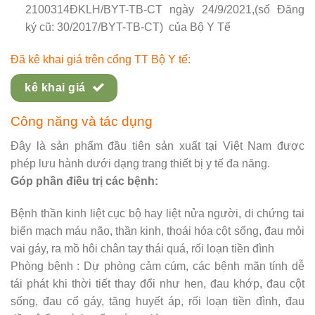
2100314ĐKLH/BYT-TB-CT ngày 24/9/2021,(số Đăng
ký cũ: 30/2017/BYT-TB-CT) của Bộ Y Tế
Đã kê khai giá trên cổng TT Bộ Y tế:
kê khai giá
Công năng và tác dụng
Đây là sản phẩm đầu tiên sản xuất tại Việt Nam được
phép lưu hành dưới dạng trang thiết bị y tế đa năng.
Góp phần điều trị các bệnh:
Bệnh thần kinh liệt cục bộ hay liệt nửa người, di chứng tai
biến mạch máu não, thần kinh, thoái hóa cột sống, đau mỏi
vai gáy, ra mồ hôi chân tay thái quá, rối loạn tiền đình
Phòng bệnh : Dự phòng cảm cúm, các bệnh mãn tính dễ
tái phát khi thời tiết thay đổi như hen, đau khớp, đau cột
sống, đau cổ gáy, tăng huyết áp, rối loạn tiền đình, đau