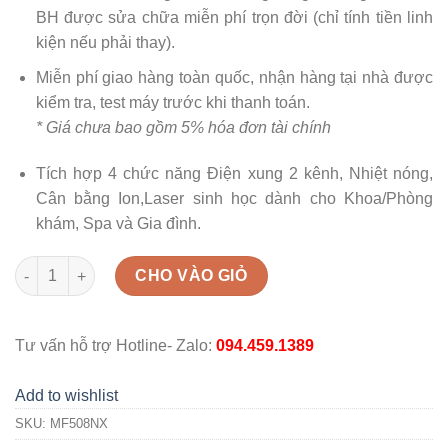
BH được sửa chữa miễn phí trọn đời (chỉ tính tiền linh
kiện nếu phải thay).
Miễn phí giao hàng toàn quốc, nhận hàng tại nhà được
kiểm tra, test máy trước khi thanh toán.
* Giá chưa bao gồm 5% hóa đơn tài chính
Tích hợp 4 chức năng Điện xung 2 kênh, Nhiệt nóng,
Cân bằng Ion,Laser sinh học dành cho Khoa/Phòng
khám, Spa và Gia đình.
Máy vật lý trị liệu Wonder MF5-08N (New xanh) quantity
CHO VÀO GIỎ
Tư vấn hỗ trợ Hotline- Zalo:
094.459.1389
Add to wishlist
SKU:
MF508NX