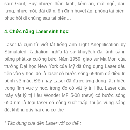
sau: Gout, Suy nhược thần kinh, kém ăn, mất ngủ, đau
lưng, nhức mỏi, đái dầm, ổn định huyết áp, phòng tai biến,
phục hồi di chứng sau tai biến…
4. Chức năng Laser sinh học:
Laser là cụm từ viết tắt tiếng anh Light Aneplification by
Stimulated Radiation nghĩa là sự khuyếch đại ánh sáng
bằng phát xạ cưỡng bức. Năm 1959, giáo sư MaiMon của
trường Đại học New York của Mỹ đã ứng dụng Laser đầu
tiên vào y hoc, đó là laser có bước sóng 694nm để điều trị
bệnh về máu. Đến nay Laser đã được ứng dụng rất nhiều
trong lĩnh vực y học, trong đó có vật lý trị liệu. Laser của
máy vật lý trị liệu Wonder MF 5-08 (new) có bước sóng
650 nm là loại laser có công suất thấp, thuộc vùng sáng
đỏ, không gây hại cho cơ thể
* Tác dụng của đèn Laser với cơ thể :