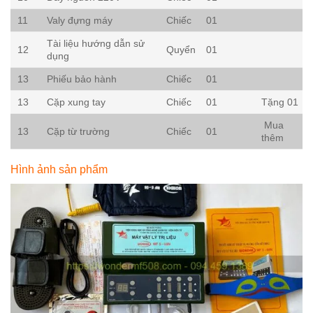
11
Valy đựng máy
Chiếc
01
Tài liệu hướng dẫn sử
12
Quyển
01
dụng
13
Phiếu bảo hành
Chiếc
01
13
Cặp xung tay
Chiếc
01
Tặng 01
Mua
13
Cặp từ trường
Chiếc
01
thêm
Hình ảnh sản phẩm