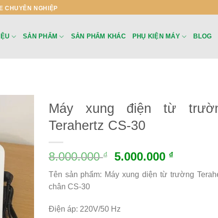
E CHUYÊN NGHIỆP
IỆU
SẢN PHẨM
SẢN PHẨM KHÁC
PHỤ KIỆN MÁY
BLOG
Máy xung điện từ trườ
Terahertz CS-30
8.000.000
5.000.000
₫
₫
Tên sản phẩm: Máy xung diện từ trường Terahe
chân CS-30
Điện áp: 220V/50 Hz