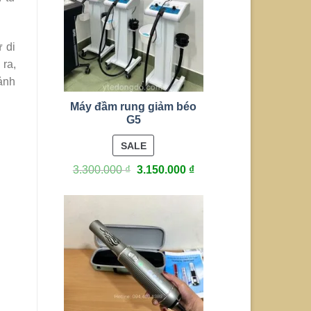
ự di
 ra,
 ảnh
Máy đầm rung giảm béo
G5
PRODUCT
SALE
ON
3.300.000
₫
3.150.000
₫
SALE