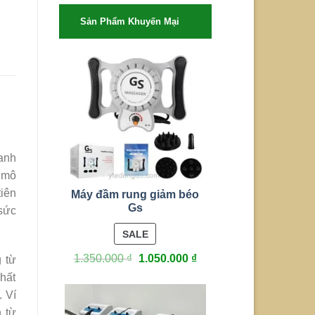
Sản Phẩm Khuyến Mại
oanh
n mô
tiên
Máy đầm rung giảm béo
Gs
sức
PRODUCT
SALE
ON
1.350.000
₫
1.050.000
₫
 từ
SALE
hất
. Ví
 từ