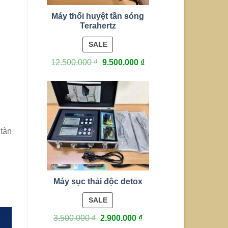
Máy thổi huyệt tần sóng
Terahertz
PRODUCT
SALE
ON
12.500.000
₫
9.500.000
₫
SALE
 tàn
Máy sục thải độc detox
PRODUCT
SALE
ON
3.500.000
₫
2.900.000
₫
SALE