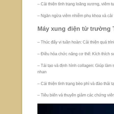
– Cải thiện tình trạng loãng xương, viêm tu
– Ngăn ngừa viêm nhiễm phụ khoa và cải t
Máy xung điện từ trường T
– Thúc đẩy vi tuần hoàn: Cải thiện quá trìn
– Điều hòa chức năng cơ thể: Kích thích s
– Tái tạo và định hình collagen: Giúp làm
nhan
– Cái thiện tình trạng bèo phì và đào thải t
– Tiêu biến và thuyên giảm các chứng vi