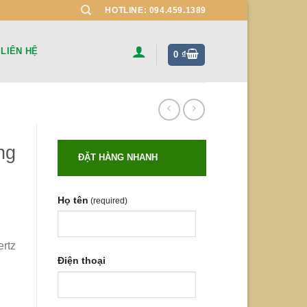
HOTLINE: 094.459.1389
LIÊN HỆ
0
₫
ng
ĐẶT HÀNG NHANH
Họ tên
(required)
rtz
Điện thoại