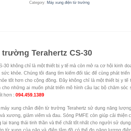
Category:
Máy xung điện từ trường
 trường Terahertz CS-30
-30 không chỉ là một thiết bị y tế mà còn mở ra cơ hội kinh d
sức khỏe. Chúng tôi đang tìm kiếm đối tác để cùng phát triể
ỏe tốt hơn cho cộng đồng. Đây không chỉ là một thiết bị y tế 
n cho những ai muốn phát triển mô hình câu lạc bộ chăm sóc 
ốt hơn :
094.459.1389
máy xung chân điện từ trường Terahertz sử dụng năng lượng
ơ và xương, giảm viêm và đau. Sóng PMFE còn giúp cải thiện c
ại trạng thái tinh thần và thể chất tốt nhất cho người sử dụng
ện từ xung của não và điện tâm đồ có thể đo năng lượng điện