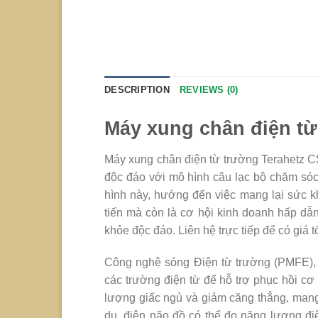
DESCRIPTION
REVIEWS (0)
Máy xung chân điện từ
Máy xung chân điện từ trường Terahetz CS
độc đáo với mô hình câu lạc bộ chăm sóc 
hình này, hướng đến việc mang lại sức kh
tiến mà còn là cơ hội kinh doanh hấp dẫ
khỏe độc đáo. Liên hệ trực tiếp để có giá t
Công nghệ sóng Điện từ trường (PMFE), 
các trường điện từ để hỗ trợ phục hồi c
lượng giấc ngủ và giảm căng thẳng, mang l
dụ, điện não đồ có thể đo năng lượng đi