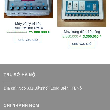
Máy vật lý trị liệu
DocterHome DH16
Máy xung điện 10 cổng
26.500.000
₫
25.000.000
₫
5.560.000
₫
3.300.000
₫
CHO VÀO GIỎ
CHO VÀO GIỎ
TRỤ SỞ HÀ NỘI
Địa chỉ
: Ngõ 331 Bát khối, Long Biên, Hà Nội
CHI NHÁNH HCM