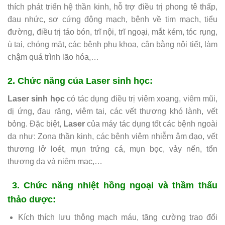
thích phát triển hệ thần kinh, hỗ trợ điều trị phong tê thấp,
đau nhức, sơ cứng động mạch, bệnh về tim mạch, tiểu
đường, điều trị táo bón, trĩ nội, trĩ ngoại, mắt kém, tóc rụng,
ù tai, chóng mặt, các bệnh phụ khoa, cân bằng nội tiết, làm
chậm quá trình lão hóa,…
2. Chức năng của Laser sinh học:
Laser sinh học
có tác dụng điều trị viêm xoang, viêm mũi,
dị ứng, đau răng, viêm tai, các vết thương khó lành, vết
bỏng. Đặc biệt,
Laser
của máy tác dụng tốt các bệnh ngoài
da như: Zona thần kinh, các bệnh viêm nhiễm âm đạo, vết
thương lở loét, mụn trứng cá, mụn bọc, vảy nến, tổn
thương da và niêm mạc,…
3. Chức năng nhiệt hồng ngoại và thầm thấu
thảo dược:
Kích thích lưu thông mạch máu, tăng cường trao đổi