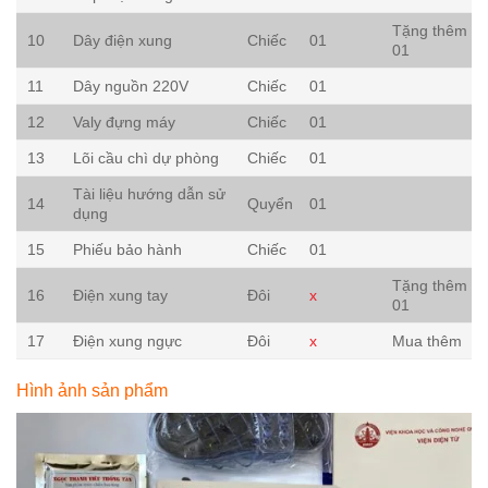
Tặng thêm
10
Dây điện xung
Chiếc
01
01
11
Dây nguồn 220V
Chiếc
01
12
Valy đựng máy
Chiếc
01
13
Lõi cầu chì dự phòng
Chiếc
01
Tài liệu hướng dẫn sử
14
Quyển
01
dụng
15
Phiếu bảo hành
Chiếc
01
Tặng thêm
16
Điện xung tay
Đôi
x
01
17
Điện xung ngực
Đôi
x
Mua thêm
Hình ảnh sản phẩm