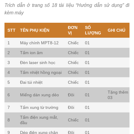
Trích dẫn ở trang số 18 tài liệu “Hướng dẫn sử dụng” đi
kèm máy
ĐƠN
SỐ
STT
TÊN PHỤ KIỆN
GHI CHÚ
VỊ
LƯỢNG
1
Máy chính MPT8-12
Chiếc
01
2
Tấm ion âm
Chiếc
01
3
Đèn laser sinh học
Chiếc
01
4
Tấm nhiệt hồng ngoại
Chiếc
01
5
Đai túi nhiệt
Chiếc
01
Tặng thêm
6
Miếng dán xung dẻo
Đôi
01
03
7
Tấm xung từ trường
Đôi
01
Tấm điện xung mắt,
8
Chiếc
01
đầu
9
Dép điện xung chân
Đôi
01