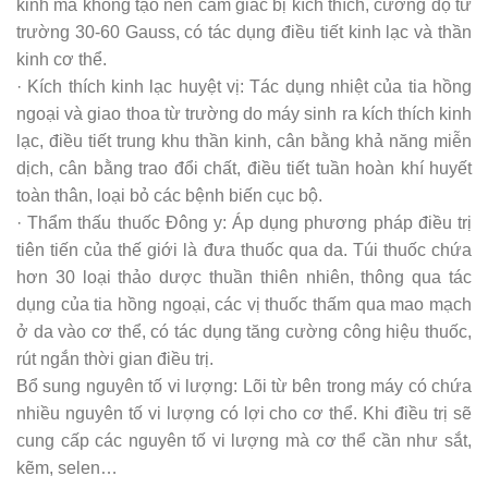
kinh mà không tạo nên cảm giác bị kích thích, cường độ từ
trường 30-60 Gauss, có tác dụng điều tiết kinh lạc và thần
kinh cơ thể.
· Kích thích kinh lạc huyệt vị: Tác dụng nhiệt của tia hồng
ngoại và giao thoa từ trường do máy sinh ra kích thích kinh
lạc, điều tiết trung khu thần kinh, cân bằng khả năng miễn
dịch, cân bằng trao đổi chất, điều tiết tuần hoàn khí huyết
toàn thân, loại bỏ các bệnh biến cục bộ.
· Thẩm thấu thuốc Đông y: Áp dụng phương pháp điều trị
tiên tiến của thế giới là đưa thuốc qua da. Túi thuốc chứa
hơn 30 loại thảo dược thuần thiên nhiên, thông qua tác
dụng của tia hồng ngoại, các vị thuốc thấm qua mao mạch
ở da vào cơ thể, có tác dụng tăng cường công hiệu thuốc,
rút ngắn thời gian điều trị.
Bổ sung nguyên tố vi lượng: Lõi từ bên trong máy có chứa
nhiều nguyên tố vi lượng có lợi cho cơ thể. Khi điều trị sẽ
cung cấp các nguyên tố vi lượng mà cơ thể cần như sắt,
kẽm, selen…