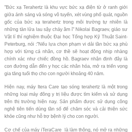
”Bức xạ Terahertz là khu vực bức xạ điện từ ở ranh giới
giữa ánh sáng và sóng vô tuyến, xét vùng phổ quát, nguồn
gốc của bức xạ terahertz trong môi trường tự nhiên là
những tàn lửa lau sậy cháy âm ỉ” Nikolai Bagraev, giáo sư
Vật lí thí nghiệm thuộc Đại học Tổng hợp Kỹ Thuật Saint-
Peterburg, nói :”Nếu lựa chọn phạm vi dải tần bức xạ phù
hợp với từng cá nhân, cơ thề sẽ hoạt động nhịp nhàng
chính xác như chiếc đồng hồ. Bagraev nhận định đây là
con đường dẫn đến y học các nhân hóa, mở ra triển vọng
gia tăng tuổi thọ cho con người khoảng 40 năm.
Hiện nay, máy Itera Care tạo sóng terahertz là một trong
những loại máy đông y trị liệu được tìm kiếm và sử dụng
trên thị trường hiện nay. Sản phẩm được sử dụng công
nghệ tiên tiến dùng tần số để chăm sóc và cải thiện sức
khỏe cũng như hỗ trợ bệnh lý cho con người.
Cơ chế của máy iTeraCare là làm thông, nó mở ra những