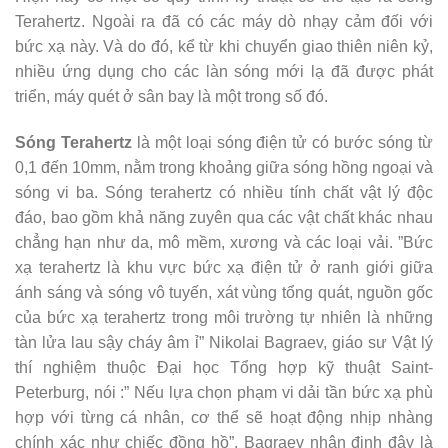
Terahertz. Ngoài ra đã có các máy dò nhạy cảm đối với
bức xạ này. Và do đó, kể từ khi chuyển giao thiên niên kỷ,
nhiều ứng dụng cho các làn sóng mới lạ đã được phát
triển, máy quét ở sân bay là một trong số đó.
Sóng Terahertz
là một loại sóng điện tử có bước sóng từ
0,1 đến 10mm, nằm trong khoảng giữa sóng hồng ngoại và
sóng vi ba. Sóng terahertz có nhiều tính chất vật lý độc
đáo, bao gồm khả năng zuyên qua các vật chất khác nhau
chẳng hạn như da, mô mềm, xương và các loại vải. ”Bức
xạ terahertz là khu vực bức xạ điện tử ở ranh giới giữa
ánh sáng và sóng vô tuyến, xát vùng tổng quát, nguồn gốc
của bức xạ terahertz trong môi trường tự nhiên là những
tàn lửa lau sậy cháy âm ỉ” Nikolai Bagraev, giáo sư Vật lý
thí nghiệm thuộc Đại học Tổng hợp kỹ thuật Saint-
Peterburg, nói :” Nếu lựa chọn phạm vi dải tần bức xạ phù
hợp với từng cá nhân, cơ thể sẽ hoạt động nhịp nhàng
chính xác như chiếc đồng hồ”. Bagraev nhận định đây là