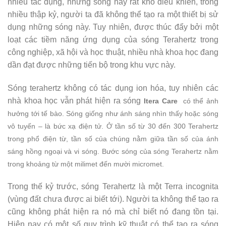
nhiều tác dụng, những sóng này rất khó điều khiển, trong
nhiều thập kỷ, người ta đã không thể tạo ra một thiết bị sử
dụng những sóng này. Tuy nhiên, được thúc đẩy bởi một
loạt các tiềm năng ứng dụng của sóng Terahertz trong
công nghiệp, xã hội và học thuật, nhiều nhà khoa học đang
dần đạt được những tiến bộ trong khu vực này.
Sóng terahertz không có tác dụng ion hóa, tuy nhiên các
nhà khoa học vẫn phát hiện ra sóng
Itera Care
có thể ảnh
hưởng tới tế bào. Sóng giống như ánh sáng nhìn thấy hoặc sóng
vô tuyến – là bức xạ điện tử. Ở tần số từ 30 đến 300 Terahertz
trong phổ điện từ, tần số của chúng nằm giữa tần số của ánh
sáng hồng ngoại và vi sóng. Bước sóng của sóng Terahertz nằm
trong khoảng từ một milimet đến mười micromet.
Trong thế kỷ trước, sóng Terahertz là một Terra incognita
(vùng đất chưa được ai biết tới). Người ta không thể tạo ra
cũng không phát hiện ra nó mà chỉ biết nó đang tồn tại.
Hiện nay có một số quy trình kỹ thuật có thể tạo ra sóng