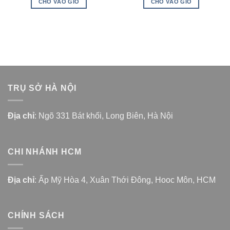
CHO VÀO GIỎ
CHO VÀO GIỎ
TRỤ SỞ HÀ NỘI
Địa chỉ
: Ngõ 331 Bát khối, Long Biên, Hà Nội
CHI NHÁNH HCM
Địa chỉ
: Ấp Mỹ Hòa 4, Xuân Thới Đông, Hooc Môn, HCM
CHÍNH SÁCH