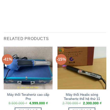
RELATED PRODUCTS
-41%
-15%
Máy thổi Terahertz cao cấp
Máy thổi Healix sóng
Pro
Terahertz thế hệ thứ 11
8.500.000
₫
4.999.000
₫
2.700.000
₫
2.300.000
₫