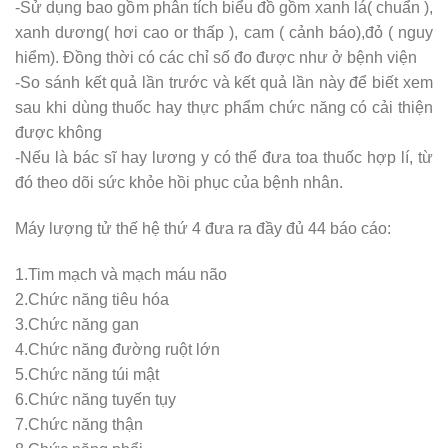
-Sử dụng bao gồm phân tích biểu đồ gồm xanh lá( chuẩn ),
xanh dương( hơi cao or thấp ), cam ( cảnh báo),đỏ ( nguy
hiểm). Đồng thời có các chỉ số đo được như ở bệnh viện
-So sánh kết quả lần trước và kết quả lần này để biết xem
sau khi dùng thuốc hay thực phẩm chức năng có cải thiện
được không
-Nếu là bác sĩ hay lương y có thể đưa toa thuốc hợp lí, từ
đó theo dõi sức khỏe hồi phục của bệnh nhân.
Máy lượng tử thế hệ thứ 4 đưa ra đầy đủ 44 báo cáo:
1.Tim mạch và mạch máu não
2.Chức năng tiêu hóa
3.Chức năng gan
4.Chức năng đường ruột lớn
5.Chức năng túi mật
6.Chức năng tuyến tụy
7.Chức năng thận