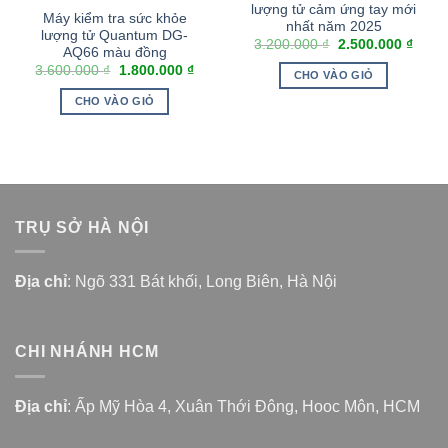
lượng tử cảm ứng tay mới
Máy kiểm tra sức khỏe
nhất năm 2025
lượng tử Quantum DG-
3.200.000
₫
2.500.000
₫
AQ66 màu đồng
3.600.000
₫
1.800.000
₫
CHO VÀO GIỎ
CHO VÀO GIỎ
TRỤ SỞ HÀ NỘI
Địa chỉ
: Ngõ 331 Bát khối, Long Biên, Hà Nội
CHI NHÁNH HCM
Địa chỉ
: Ấp Mỹ Hòa 4, Xuân Thới Đông, Hooc Môn, HCM