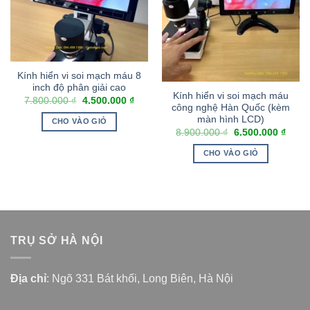
Kính hiển vi soi mạch máu 8
inch độ phân giải cao
Kính hiển vi soi mạch máu
7.800.000
₫
4.500.000
₫
công nghệ Hàn Quốc (kèm
màn hình LCD)
CHO VÀO GIỎ
8.900.000
₫
6.500.000
₫
CHO VÀO GIỎ
TRỤ SỞ HÀ NỘI
Địa chỉ
: Ngõ 331 Bát khối, Long Biên, Hà Nội