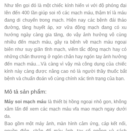
Như tên gọi đó là một chiếc kính hiển vi với độ phóng đại
lên đến 400 lần giúp soi rõ các mạch máu, thậm trí là máu
đang di chuyển trong mạch. Hiện nay các bệnh đái tháo
đường, tăng huyết áp, xơ vữa động mạch đang có xu
hướng ngày càng gia tăng, do vậy ảnh hưởng vô cùng
nhiều đến mạch máu, gây ra bệnh về mạch máu ngoại
biên như suy giãn tĩnh mạch, viêm tắc động mạch hay có
những chấn thương ở ngón chân hay ngón tay ảnh hưởng
đến mạch máu…Và càng vì vậy mà công dụng của chiếc
kính này càng được nâng cao nó là người thầy thuốc bắt
bệnh và chuẩn đoán vô cùng chính xác tình trạng của bạn.
Mô tả sản phẩm:
Máy soi mạch máu
là thiết bị hồng ngoại nhỏ gọn, không
xâm lấn để xem các mạch máu vfa mao mạch ngay dưới
da.
Bao gồm một máy ảnh, màn hình cảm ứng, cáp kết nối,
nguồn điện, chân để máy ảnh, tay cổ ngỗng và sách