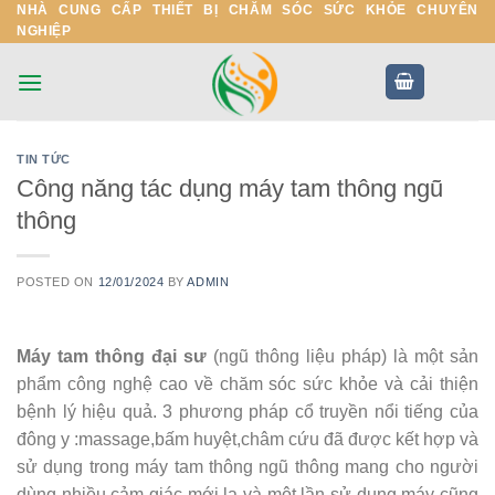
NHÀ CUNG CẤP THIẾT BỊ CHĂM SÓC SỨC KHỎE CHUYÊN
Skip
NGHIỆP
to
content
TIN TỨC
Công năng tác dụng máy tam thông ngũ
thông
POSTED ON
12/01/2024
BY
ADMIN
Máy tam thông đại sư
(ngũ thông liệu pháp) là một sản
phẩm công nghệ cao về chăm sóc sức khỏe và cải thiện
bệnh lý hiệu quả. 3 phương pháp cổ truyền nổi tiếng của
đông y :massage,bấm huyệt,châm cứu đã được kết hợp và
sử dụng trong máy tam thông ngũ thông mang cho người
dùng nhiều cảm giác mới lạ và một lần sử dụng máy cũng