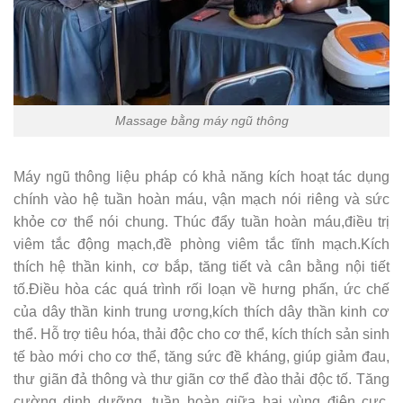
Massage bằng máy ngũ thông
Máy ngũ thông liệu pháp có khả năng kích hoạt tác dụng
chính vào hệ tuần hoàn máu, vận mạch nói riêng và sức
khỏe cơ thể nói chung. Thúc đẩy tuần hoàn máu,điều trị
viêm tắc động mạch,đề phòng viêm tắc tĩnh mạch.Kích
thích hệ thần kinh, cơ bắp, tăng tiết và cân bằng nội tiết
tố.Điều hòa các quá trình rối loạn về hưng phấn, ức chế
của dây thần kinh trung ương,kích thích dây thần kinh cơ
thể. Hỗ trợ tiêu hóa, thải độc cho cơ thể, kích thích sản sinh
tế bào mới cho cơ thể, tăng sức đề kháng, giúp giảm đau,
thư giãn đả thông và thư giãn cơ thể đào thải độc tố. Tăng
cường dinh dưỡng, tuần hoàn giữa hai vùng điện cực,