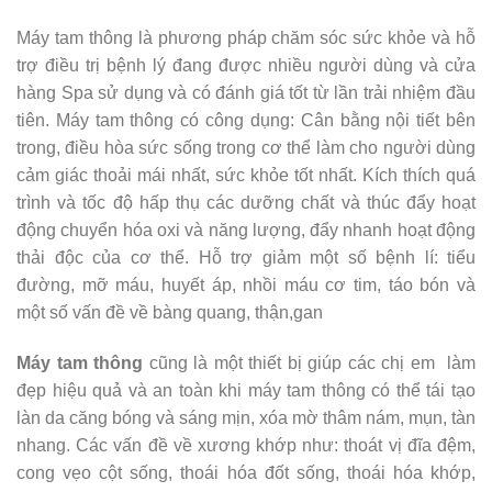
Máy tam thông là phương pháp chăm sóc sức khỏe và hỗ
trợ điều trị bệnh lý đang được nhiều người dùng và cửa
hàng Spa sử dụng và có đánh giá tốt từ lần trải nhiệm đầu
tiên. Máy tam thông có công dụng: Cân bằng nội tiết bên
trong, điều hòa sức sống trong cơ thể làm cho người dùng
cảm giác thoải mái nhất, sức khỏe tốt nhất. Kích thích quá
trình và tốc độ hấp thụ các dưỡng chất và thúc đẩy hoạt
động chuyển hóa oxi và năng lượng, đẩy nhanh hoạt động
thải độc của cơ thể. Hỗ trợ giảm một số bệnh lí: tiểu
đường, mỡ máu, huyết áp, nhồi máu cơ tim, táo bón và
một số vấn đề về bàng quang, thận,gan
Máy tam thông
cũng là một thiết bị giúp các chị em làm
đẹp hiệu quả và an toàn khi máy tam thông có thể tái tạo
làn da căng bóng và sáng mịn, xóa mờ thâm nám, mụn, tàn
nhang. Các vấn đề về xương khớp như: thoát vị đĩa đệm,
cong vẹo cột sống, thoái hóa đốt sống, thoái hóa khớp,