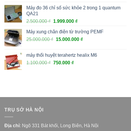
Máy đo 36 chỉ số sức khỏe 2 trong 1 quantum
QA21
2.500.000
₫
1.999.000
₫
Máy xung chân điện từ trường PEMF
25.000.000
₫
15.000.000
₫
máy thổi huyệt terahertz healix M6
1.100.000
₫
750.000
₫
TRỤ SỞ HÀ NỘI
Địa chỉ
: Ngõ 331 Bát khối, Long Biên, Hà Nội