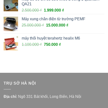
QA21
2.500.000
₫
1.999.000
₫
Máy xung chân điện từ trường PEMF
25.000.000
₫
15.000.000
₫
máy thổi huyệt terahertz healix M6
1.100.000
₫
750.000
₫
TRỤ SỞ HÀ NỘI
Địa chỉ
: Ngõ 331 Bát khối, Long Biên, Hà Nội