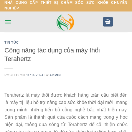
NHÀ CUNG CẤP THIẾT BỊ CHĂM SÓC SỨC KHỎE CHUYÊN
Skip
NGHIỆP
to
content
TIN TỨC
Công năng tác dụng của máy thổi
Terahertz
POSTED ON
11/01/2024
BY
ADMIN
Terahertz là máy thổi được khách hàng toàn cầu biết đến
là máy trị liệu hỗ trợ nâng cao sức khỏe thời đại mới, mang
trong mình những tiến bộ công nghệ bậc nhất hiện nay.
Sản phẩm là thành quả của cuộc cách mạng trong y học
hiện đại, thông qua sóng từ Terahertz để cải thiện chức
năng của các cơ quan, từ đó sức khỏe toàn diện hơn, chất