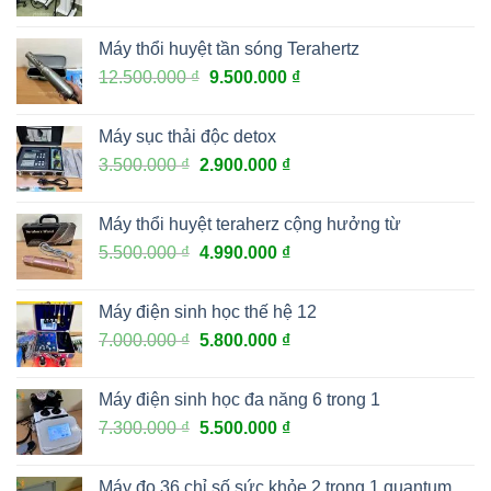
Máy thổi huyệt tần sóng Terahertz
12.500.000
₫
9.500.000
₫
Máy sục thải độc detox
3.500.000
₫
2.900.000
₫
Máy thổi huyệt teraherz cộng hưởng từ
5.500.000
₫
4.990.000
₫
Máy điện sinh học thế hệ 12
7.000.000
₫
5.800.000
₫
Máy điện sinh học đa năng 6 trong 1
7.300.000
₫
5.500.000
₫
Máy đo 36 chỉ số sức khỏe 2 trong 1 quantum